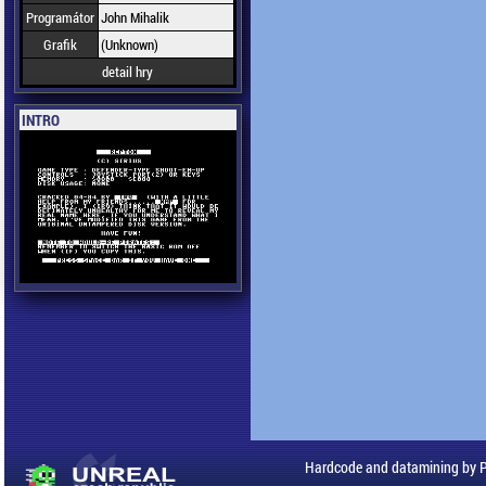
Programátor
John Mihalik
Grafik
(Unknown)
detail hry
INTRO
Hardcode and datamining by 