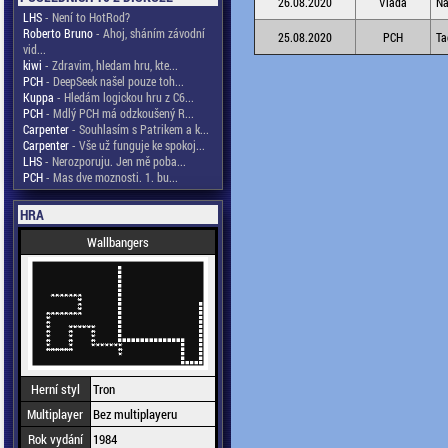
26.08.2020
Vlada
Na
LHS
- Není to HotRod?
Roberto Bruno
- Ahoj, sháním závodní
25.08.2020
PCH
Ta
vid...
kiwi
- Zdravim, hledam hru, kte...
PCH
- DeepSeek našel pouze toh...
Kuppa
- Hledám logickou hru z C6...
PCH
- Mdlý PCH má odzkoušený R...
Carpenter
- Souhlasím s Patrikem a k...
Carpenter
- Vše už funguje ke spokoj...
LHS
- Nerozporuju. Jen mě poba...
PCH
- Mas dve moznosti. 1. bu...
HRA
Wallbangers
Herní styl
Tron
Multiplayer
Bez multiplayeru
Rok vydání
1984