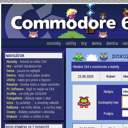
novinky
utility
hry
dema
dentra
re
DISKU
NAVIGÁTOR
Novinky
- hlavně ze světa C64
Hry
- solidní databáze her
Hledám C64 s monitorem a kabely
Dema
- pouze ta nejlepší
Dentra
- když stačí jeden soubor
23.08.2020
Robert
Hle
Utility
- nejen pro práci a legraci
Recenze
- trocha textu o všem možném
PC Software
- když to nejde na C64
Nadpis
Grafika
- ne vždy jen 320x200
Fotogalerie
- důkazy nejen z akcí
Duchaplný text
Intra
- ty začátky! ... a mnohdy několik
Reklama
- na ticho dňies .. a na hry taky
Covery
- diskety zabalené v obrázku
Podpis
Diskuze
- o všem, o ničem a tak
POSLEDNÍCH 10 Z DISKUZE