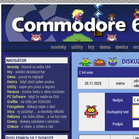
novinky
utility
hry
dema
dentra
re
DISKU
NAVIGÁTOR
Novinky
- hlavně ze světa C64
Hry
- solidní databáze her
C 64 mini
Dema
- pouze ta nejlepší
zdr
Dentra
- když stačí jeden soubor
26.11.2025
mário
něk
Utility
- nejen pro práci a legraci
Recenze
- trocha textu o všem možném
PC Software
- když to nejde na C64
Nadpis
Grafika
- ne vždy jen 320x200
Fotogalerie
- důkazy nejen z akcí
Intra
- ty začátky! ... a mnohdy několik
Duchaplný text
Reklama
- na ticho dňies .. a na hry taky
Covery
- diskety zabalené v obrázku
Podpis
Diskuze
- o všem, o ničem a tak
POSLEDNÍCH 10 Z DISKUZE
Ho