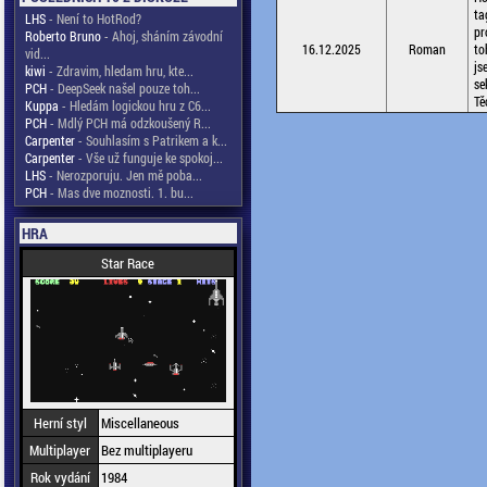
ta
LHS
- Není to HotRod?
pr
Roberto Bruno
- Ahoj, sháním závodní
16.12.2025
Roman
to
vid...
js
kiwi
- Zdravim, hledam hru, kte...
se
PCH
- DeepSeek našel pouze toh...
Tě
Kuppa
- Hledám logickou hru z C6...
PCH
- Mdlý PCH má odzkoušený R...
Carpenter
- Souhlasím s Patrikem a k...
Carpenter
- Vše už funguje ke spokoj...
LHS
- Nerozporuju. Jen mě poba...
PCH
- Mas dve moznosti. 1. bu...
HRA
Star Race
Herní styl
Miscellaneous
Multiplayer
Bez multiplayeru
Rok vydání
1984