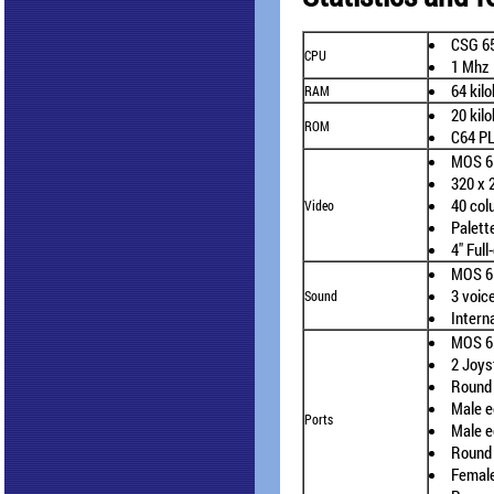
CSG 6
CPU
1 Mhz
64 kil
RAM
20 kil
ROM
C64 P
MOS 65
320 x 
40 col
Video
Palett
4" Full
MOS 6
3 voic
Sound
Inter
MOS 6
2 Joys
Round 
Male e
Ports
Male e
Round 
Female