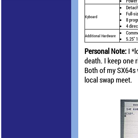
Power
Detac
Full-s
Kyboard
8 prog
4 dire
Commo
Additional Hardware
5.25" 
Personal Note:
I *
death. I keep one r
Both of my SX64s w
local swap meet.