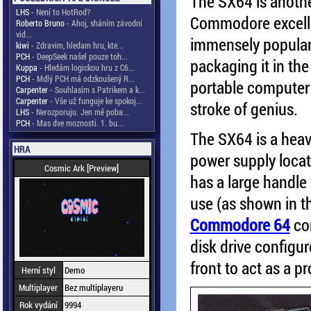
The SX64 is anoth
LHS
- Není to HotRod?
Commodore excelle
Roberto Bruno
- Ahoj, sháním závodní
vid...
immensely popula
kiwi
- Zdravim, hledam hru, kte...
PCH
- DeepSeek našel pouze toh...
packaging it in th
Kuppa
- Hledám logickou hru z C6...
PCH
- Mdlý PCH má odzkoušený R...
portable computer 
Carpenter
- Souhlasím s Patrikem a k...
Carpenter
- Vše už funguje ke spokoj...
stroke of genius.
LHS
- Nerozporuju. Jen mě poba...
PCH
- Mas dve moznosti. 1. bu...
The SX64 is a heav
HRA
power supply locat
Cosmic Ark [Preview]
has a large handle 
use (as shown in t
Commodore 64
com
disk drive configu
front to act as a p
Herní styl
Demo
Multiplayer
Bez multiplayeru
Rok vydání
9994