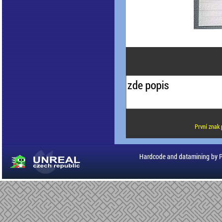
První znak 
Hardcode and datamining by 