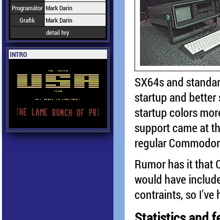
Programátor
Mark Darin
Grafik
Mark Darin
detail hry
INTRO
SX64s and standar
startup and better 
startup colors more
support came at the
regular Commodor
Rumor has it that
would have include
contraints, so I've
Statistics and f