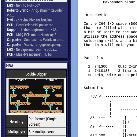
	IOexpanderColour.gif	The project schematics in colour

LHS
- Není to HotRod?
Roberto Bruno
- Ahoj, sháním závodní
vid...
Introduction

kiwi
- Zdravim, hledam hru, kte...
In the C64 I/O space (D00
PCH
- DeepSeek našel pouze toh...
that are filled with mirr
Kuppa
- Hledám logickou hru z C6...
a bit of logic to the add
PCH
- Mdlý PCH má odzkoušený R...
utilize the address space
Carpenter
- Souhlasím s Patrikem a k...
soldering skills and a bi
Carpenter
- Vše už funguje ke spokoj...
that this will void your 
LHS
- Nerozporuju. Jen mě poba...
PCH
- Mas dve moznosti. 1. bu...
Parts list

HRA
  1  74LS00	Quad 2-input NAND gate

  1  74LS138	3-line to 8-line decoder/demultiplexer

Double Digger
  sockets, wire and a pei
Schematic

   +5V <==---------------
            .------------
            | .----------
            | | .--------
            | | |   __   
Platformer (Single
   A8  <==--' | |  |  `-'
Herní styl
              | | [|0    
Screen)
   A9  <==----' | [|     
Multiplayer
Bez multiplayeru
                | [|     
   A10 <==------' [|74LS0