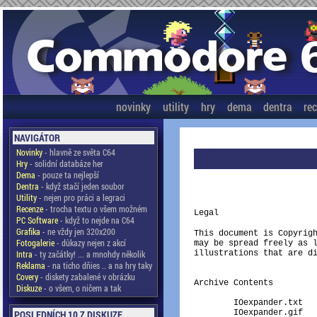
novinky
utility
hry
dema
dentra
re
NAVIGÁTOR
Novinky
- hlavně ze světa C64
Hry
- solidní databáze her
Dema
- pouze ta nejlepší
                         
Dentra
- když stačí jeden soubor
                         
Utility
- nejen pro práci a legraci
Recenze
- trocha textu o všem možném
Legal

PC Software
- když to nejde na C64
Grafika
- ne vždy jen 320x200
This document is Copyrigh
Fotogalerie
- důkazy nejen z akcí
may be spread freely as l
Intra
- ty začátky! ... a mnohdy několik
illustrations that are di
Reklama
- na ticho dňies .. a na hry taky
Covery
- diskety zabalené v obrázku
Archive Contents

Diskuze
- o všem, o ničem a tak
	IOexpander.txt		This document

POSLEDNÍCH 10 Z DISKUZE
	IOexpander.gif		The project schematics in B/W
