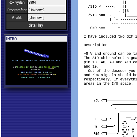
Rok vydání
9994
                  [|     
  /SID <==----.   [|     
Programátor
(Unknown)
              | .-[|6    
  /VIC <==--. | |  |_____
Grafik
(Unknown)
            | `-|--------
            `---|--------
detail hry
   GND <==------+--------
I have included two GIF i
INTRO
Description

+5 V and ground can be ta
The SID chip select signa
pin 10. A8, A9 and A10 ca
and 19.

  Out of the decoder you 
and /D4 signals should be
respectively. If everythi