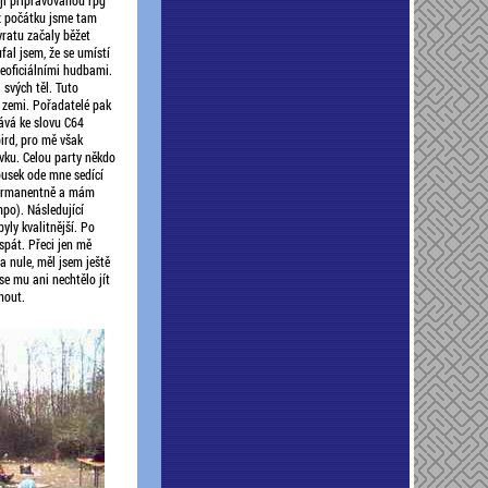
jí připravovanou rpg
 z počátku jsme tam
vratu začaly běžet
fal jsem, že se umístí
neoficiálními hudbami.
svých těl. Tuto
 zemi. Pořadatelé pak
tává ke slovu C64
ird, pro mě však
uvku. Celou party někdo
kousek ode mne sedící
 permanentně a mám
mpo). Následující
yly kvalitnější. Po
spát. Přeci jen mě
a nule, měl jsem ještě
se mu ani nechtělo jít
nout.