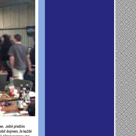
en. Ještě předtím
sobil dojmem, že každé