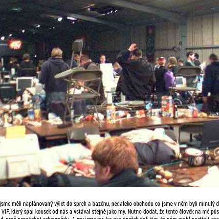
jsme měli naplánovaný výlet do sprch a bazénu, nedaleko obchodu co jsme v něm byli minulý d
 VIP, který spal kousek od nás a vstával stejně jako my. Nutno dodat, že tento člověk na mě pů