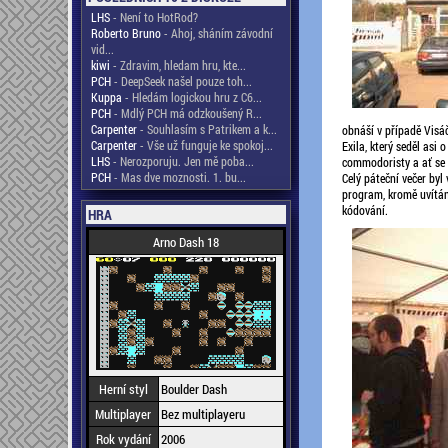
LHS
- Není to HotRod?
Roberto Bruno
- Ahoj, sháním závodní
vid...
kiwi
- Zdravim, hledam hru, kte...
PCH
- DeepSeek našel pouze toh...
Kuppa
- Hledám logickou hru z C6...
PCH
- Mdlý PCH má odzkoušený R...
Carpenter
- Souhlasím s Patrikem a k...
obnáší v případě Visáče
Carpenter
- Vše už funguje ke spokoj...
Exila, který seděl asi
LHS
- Nerozporuju. Jen mě poba...
commodoristy a ať se t
PCH
- Mas dve moznosti. 1. bu...
Celý páteční večer byl
program, kromě uvítání
kódování.
HRA
Arno Dash 18
Herní styl
Boulder Dash
Multiplayer
Bez multiplayeru
Rok vydání
2006