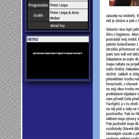
Programátor
Peter Liepa
Peter Liepa & Arno
Grafik
zásuvky na stolech). K
Weber
než je zdrávo a pak z
detail hry
Sobotní ráno bylo ješt
štíru s hygienou. Akor
INTRO
postrádal svůj mobil, 
jedním holanďanem z A
zbrzdila přítomnost v
jsem tam měl své želízk
Dekadence se svým 4k i
mapa nebyla na projekt
málo čitelný. Dekadenc
složité. Jakkoli si vžd
přesvědčení trochu nahl
hires/multi, v charech 
na můj vkus trochu mo
prokládané nějakými in
nám přivedl Exile před
Fairlight) a v tu chví
na něj ptal a taky na
pozitivního. Pak mi ří
některé moje výtvory se
Pak pochválil moje 4k 
rozcházely (hlavně dík
řečnických otázek o je
osobním setkání rozbit