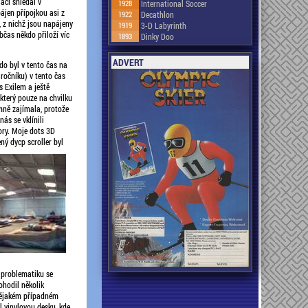
aci shledal v
1928
International Soccer
ájen přípojkou asi z
1922
Decathlon
, z nichž jsou napájeny
1919
3-D Labyrinth
čas někdo přiloží víc
1893
Dinky Doo
ADVERT
do byl v tento čas na
 ročníku) v tento čas
s Exilem a ještě
terý pouze na chvilku
mně zajímala, protože
ás se vklínili
ory. Moje dots 3D
ný dycp scroller byl
o problematiku se
ohodil několik
 nějakém případném
l vinylovou desku, kde