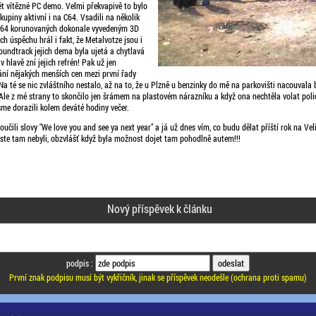
t vítězné PC demo. Velmi překvapivě to bylo
upiny aktivní i na C64. Vsadili na několik
 C64 korunovaných dokonale vyvedeným 3D
ch úspěchu hrál i fakt, že Metalvotze jsou i
oundtrack jejich dema byla ujetá a chytlavá
v hlavě zní jejich refrén! Pak už jen
ní nějakých menších cen mezi první řady
a té se nic zvláštního nestalo, až na to, že u Plzně u benzinky do mě na parkovišti nacouvala 
 Ale z mé strany to skončilo jen šrámem na plastovém nárazníku a když ona nechtěla volat poli
me dorazili kolem deváté hodiny večer.
oučili slovy "We love you and see ya next year" a já už dnes vím, co budu dělat příští rok na Vel
 jste tam nebyli, obzvlášť když byla možnost dojet tam pohodlně autem!!!
Nový příspěvek k článku
podpis :
První znak podpisu musí být vykřičník, jinak se příspěvek neodešle (ochrana proti spamu)