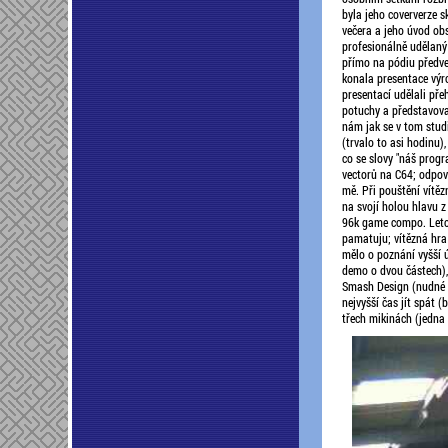
byla jeho coververze 
večera a jeho úvod ob
profesionálně udělaný 
přímo na pódiu předved
konala presentace výro
presentací udělali pře
potuchy a představoval
nám jak se v tom studi
(trvalo to asi hodinu)
co se slovy "náš progr
vectorů na C64; odpov
mě. Při pouštění vítě
na svojí holou hlavu z
96k game compo. Letos
pamatuju; vítězná hra
mělo o poznání vyšší ú
demo o dvou částech), 
Smash Design (nudné ko
nejvyšší čas jít spát 
třech mikinách (jedna