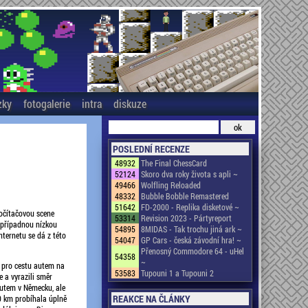
zky
fotogalerie
intra
diskuze
POSLEDNÍ RECENZE
48932
The Final ChessCard
52124
Skoro dva roky života s apli ~
49466
Wolfling Reloaded
48332
Bubble Bobble Remastered
51642
FD-2000 - Replika disketové ~
počítačovou scene
53314
Revision 2023 - Pártyreport
 případnou nízkou
54895
8MIDAS - Tak trochu jiná ark ~
nternetu se dá z této
54047
GP Cars - česká závodní hra! ~
Přenosný Commodore 64 - uHel
54358
~
i pro cestu autem na
53583
Tupouni 1 a Tupouni 2
e a vyrazili směr
autem v Německu, ale
REAKCE NA ČLÁNKY
0 km probíhala úplně