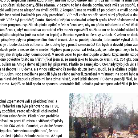
d, proč nespáchat sebevraždu. A my jsme mu ho pro dnešek dali tím, že nám mohl nastínit svo
ly součástí služeb party, čiliže zdarma. V bazénu to byla docela bomba, voda měla 28 stupňů,
plé vodě jsme se alespoň na chvíli ohřáli. Z koupání jsme se vrátili až po poledni a chvíli po ná
ch byla velmi kvalitních (asi díky preselekci). VIP měl v této soutěži velmi silný příspěvek a dou
stě. Vítěz byl (tradičně) Fanta. Následují nějaká opakování volných grafik těsně následovaná 
dním programu využila skupinka opilců v čele s Bronixem, aby na pódiu odhalovala různé části 
 sám Bronix, když mu doslova uprostřed věty mozek vypověděl službu a on se bezvládně skácel k
nějšího striptéra (měl na sobě jen čepici) a Bronixe vynesli na čerstvý vzduch. K večeru se dos
 příspěvky byly na přinejmenším slušné úrovni. Jak se později ukázalo, tuto soutěž vyhrál Jailb
í je a bude obrázek od Leona. Jeho želvy byly prostě szenzációs! Zde bych si dovolil jednu vs
kosti prděl a neuvěřitelně smrděl. Nejdříve jsem podezříval Exila, pak jsem ale zjistil že je to 
mý jako strejda úchyl Commodore). V neděli večer to pak dostoupilo vrcholu, když smrděl už
 ono pověstné "bláto na hřišti" (říkal jsem si, že smrdí jako to hovno, co kreslil, viz. C64 gfx. co
 ovšem na Amiga demo už jsem byl připraven. Platilo to samé jako u C64, tedy bylo jich víc a b
e následovali PC dema, ale vinou celkového časového skluzu jsem usoudil, že je oželím a půjdu 
it 600km. Noc z neděle na pondělí byla ze všeho nejhorší, zaručeně v místnosti na spaní bylo n
na hlavě dvě kapuci a přesto mi byla zima! Visáč, který ještě sledoval PC dema později říkal, že 
je zima. Nejdřív se hřál spolu se spoustou ostatních lidí u ohně a pak se teprve odvážil si jít leh
ichni vzpamatovávali z předchozí noci a
. Předávání cen bylo plánováno na 11:30,
 zpoždění. Proto už někteří chtě nechtě
ciálním zakončením. Předání cen proběhlo
dávali za první tři místa a vítězné příspěvky
em. Na C64 vyhráli Camelot, za druhé Smash
typickou "německou angličtinou", že hru
i za šest týdnů a že bude zadarmo. Až nyní