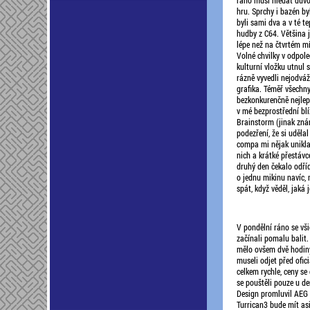
ráno musí hledat důvo
hru. Sprchy i bazén by
byli sami dva a v té te
hudby z C64. Většina ji
lépe než na čtvrtém mí
Volné chvilky v odpole
kulturní vložku utnul
rázně vyvedli nejodváž
grafika. Téměř všechny
bezkonkurenčně nejlepš
v mé bezprostřední blíz
Brainstorm (jinak zná
podezření, že si udělal
compa mi nějak unikla,
nich a krátké přestávc
druhý den čekalo odříd
o jednu mikinu navíc, 
spát, když věděl, jaká 
V pondělní ráno se vš
začínali pomalu balit
mělo ovšem dvě hodiny
museli odjet před ofi
celkem rychle, ceny se 
se pouštěli pouze u d
Design promluvil AEG 
Turrican3 bude mít as