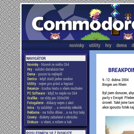
novinky
utility
hry
dema
d
NAVIGÁTOR
Novinky
- hlavně ze světa C64
BREAKPOI
Hry
- solidní databáze her
Dema
- pouze ta nejlepší
Dentra
- když stačí jeden soubor
9.-12. dubna 2004
Utility
- nejen pro práci a legraci
Bingen am Rhein
Recenze
- trocha textu o všem možném
Byl jsem donucen, abyc
PC Software
- když to nejde na C64
party v Evropě. Před
Grafika
- ne vždy jen 320x200
úroveň. Také jsme tam 
Fotogalerie
- důkazy nejen z akcí
akce spousta fotek naj
Intra
- ty začátky! ... a mnohdy několik
Reklama
- na ticho dňies .. a na hry taky
Covery
- diskety zabalené v obrázku
Diskuze
- o všem, o ničem a tak
POSLEDNÍCH 10 Z DISKUZE