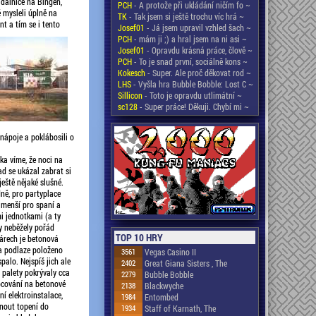
 dálnice na Bingen,
PCH
- A protože při ukládání ničím fo ~
é mysleli úplně na
TK
- Tak jsem si ještě trochu víc hrá ~
nt a tím se i tento
Josef01
- Já jsem upravil vzhled šach ~
PCH
- mám ji ;) a hral jsem na ni asi ~
Josef01
- Opravdu krásná práce, člově ~
PCH
- To je snad první, sociálně kons ~
Kokesch
- Super. Ale proč děkovat rod ~
LHS
- Vyšla hra Bubble Bobble: Lost C ~
Sillicon
- Toto je opravdu utlimátní ~
sc128
- Super práce! Děkuji. Chybí mi ~
 nápoje a poklábosili o
ka víme, že noci na
ad se ukázal zabrat si
eště nějaké slušné.
dně, pro partyplace
 menší pro spaní a
i jednotkami (a ty
by neběžely pořád
TOP 10 HRY
gárech je betonová
a podlaze položeno
3561
Vegas Casino II
palo. Nejspíš jich ale
2402
Great Giana Sisters , The
 palety pokrývaly cca
2279
Bubble Bobble
ocování na betonové
2138
Blackwyche
í elektroinstalace,
1984
Entombed
pnout topení do
1934
Staff of Karnath, The