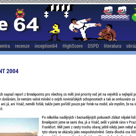
entra
recenze
inception64
HighScore
DSPD
literatura
obrá
NT 2004
h napsal report z Breakpointu pro všechny, co měli jiné priority než jet na největší a nejlepší 
em dodávám, že nemám valné mínění o svých novinářských schopnostech a tak se omlouvám za
ani já, ani Visáč, neměli foťák, takže jsem pořídil pouze pár fotek na mobil, ale myslím, že na i
ít.
Po několika nadějných i beznadějných pokusech zlákat nějaké lid
Breakpoint jsme se sami dva, já a Visáč, sešli v pátek ráno v Praz
Frankfurt. Měl jsem z cesty trochu obavy, ještě nikdy jsem nebyl 
tyto obavy se ukázaly jako neopodstatněné. Cesta dlouhá cca 60