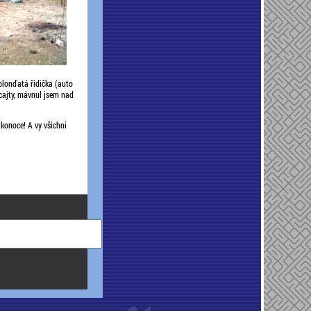
blonďatá řidička (auto
cajty, mávnul jsem nad
ikonoce! A vy všichni