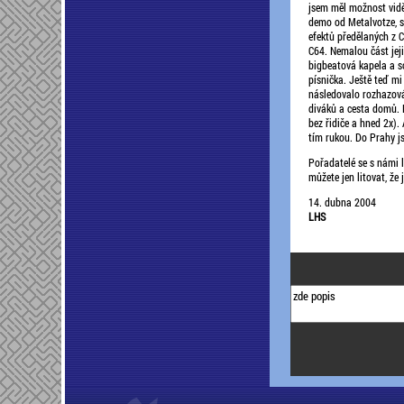
jsem měl možnost vidě
demo od Metalvotze, sk
efektů předělaných z
C64. Nemalou část jeji
bigbeatová kapela a s
písnička. Ještě teď mi 
následovalo rozhazová
diváků a cesta domů. N
bez řidiče a hned 2x).
tím rukou. Do Prahy js
Pořadatelé se s námi l
můžete jen litovat, že
14. dubna 2004
LHS