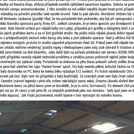
skladby od Beastia Boys, vítězný příspěvek soutěže vyhlášené samotnou kapelou. Sobota se po
staralo compo animation&video. Z této soutěže na mě udělal největší dojem hned první příspěv
videoklip na původní písničku také vysoké úrovně. Také to pak vyhrálo. Morálním vítězem byl o
l Michaela Jacksona (později říkal, že mu pořadatelé dali podmínku, aby byl při vystupování st
bků hlavního sponzora party, firmy ATI. Jakkoli uznávám, že je tento sponzor pro Breakpoint dů
hmat. Byla hlavně určená pro nějaké laiky (ne Lajky), případně pro grafiky a designéry, kteří o
a jejich grafickou kartu a na ní šité grafické studio. Na pódiu stála nějaká jásavá dobře vypa
u u předpočítaných vectorů mění barvy, síla lesku a jiné základní operace. Také jí většina lidí h
, zejména Amigisti, protože to studio nápadně připomínalo Real-3D. Pokud jsem měl nějaké tend
am zvládá realtime rendering" pustila mpeg v Mediaplayeru jsem svůj zrak odvrátil k Visáčovi 
ědi jsme hledali na dně Absinthu. Jako další bylo na pořadu předávání cen serveru SCENE.ORG
zných příspěvků nastaly nějaké technické problémy a vzniklou pauzu pohotově vyplnil jeden kaš
 otevřených úst vydával zvuky. Pořadatelé se dokonce na jeho hlavu pokusili zahrát znělku Bre
 jsme byli ušetřeni her typu "tlačení hoven" apod., hry byly vesměs pěkné, bohužel žádná na C
 byla doomovka na PC, která ke svému běhu vyžaduje 512 ramku!). Po hrách následovalo C64
roveň jak loni. Bylo tam víc příspěvků a byly kvalitnější. Ze známých jmen tam byly Crest (ubo
Camelot (návrat legendy v plné síle, ovšem vykrádající sama sebe), Dreams (docela slušné demo
mixové demo, na jehož konci jsme se dozvěděli, že je to intro Turricana3). Po demech C64 jse
(bylo asi po 2h ráno) a tak jsme šli, za stejných podmínek jako noc minulou - tedy spal jsem ve 
 měla kapucu). Jak Visáč poznamenal, mohli bysme v tom vystoupit do volného kosmu.