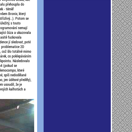
malu přehoupla do
ek - téměř
všem Bronix, který
řízlivý...). Potom se
ležitý, s touto
 programování nemají
dající čůza a ukazovala
lasitě fuckovala
ence jí sledovat, poté
a problematice 2D
, což šlo totálně mimo
párek, co poklepáváním
akpointu. Následovalo
64 (pokud se
 democompo, které
hé, spíš nedodělané
, jen úděsné předěly),
m usoudil, že je
dvojích kalhotách a