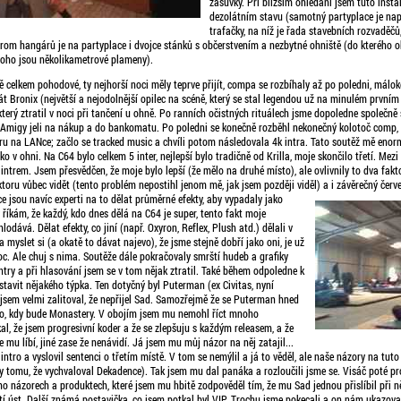
zásuvky. Při bližším ohledání jsem tuto instal
dezolátním stavu (samotný partyplace je nap
trafačky, na níž je řada stavebních rozvaděčů
rom hangárů je na partyplace i dvojce stánků s občerstvením a nezbytné ohniště (do kterého ob
 toho jsou několikametrové plameny).
ě celkem pohodové, ty nejhorší noci měly teprve přijít, compa se rozbíhaly až po poledni, málok
át Bronix (největší a nejodolnější opilec na scéně, který se stal legendou už na minulém prvním
který ztratil v noci při tančení u ohně. Po ranních očistných rituálech jsme dopoledne společně 
migy jeli na nákup a do bankomatu. Po poledni se konečně rozběhl nekonečný kolotoč comp, k
iru na LANce; začlo se tracked music a chvíli potom následovala 4k intra. Tato soutěž mě enor
o v ohni. Na C64 bylo celkem 5 inter, nejlepší bylo tradičně od Krilla, moje skončilo třetí. Mezi n
ntrem. Jsem přesvědčen, že moje bylo lepší (že mělo na druhé místo), ale ovlivnily to dva fakt
oru vůbec vidět (tento problém nepostihl jenom mě, jak jsem později viděl) a i závěrečný červe
e jsou navíc experti na to dělat průměrné efekty, aby vypadaly jako
y říkám, že každý, kdo dnes dělá na C64 je super, tento fakt moje
odává. Dělat efekty, co jiní (např. Oxyron, Reflex, Plush atd.) dělali v
a myslet si (a okatě to dávat najevo), že jsme stejně dobří jako oni, je už
c. Ale chuj s nima. Soutěže dále pokračovaly smrští hudeb a grafiky
try a při hlasování jsem se v tom nějak ztratil. Také během odpoledne k
stavit nějakého týpka. Ten dotyčný byl Puterman (ex Civitas, nyní
li jsem velmi zalitoval, že nepřijel Sad. Samozřejmě že se Puterman hned
 to, kdy bude Monastery. V obojím jsem mu nemohl říct mnoho
kal, že jsem progresivní koder a že se zlepšuju s každým releasem, a že
 mu líbí, jiné zase že nenávidí. Já jsem mu můj názor na něj zatajil...
intro a vyslovil sentenci o třetím místě. V tom se nemýlil a já to věděl, ale naše názory na tut
y tomu, že vychvaloval Dekadence). Tak jsem mu dal panáka a rozloučili jsme se. Visáč poté pr
ho názorech a produktech, které jsem mu hbitě zodpověděl tím, že mu Sad jednou přislíbil při
í úst. Další známá postavička, co jsem potkal byl VIP. Trochu jsme pokecali a on nám ukazova