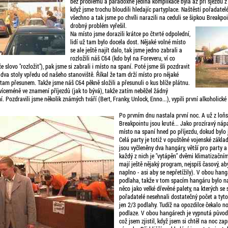
bez problémů a paradoxně jediná komplikace byla až při sjezdu z
když jsme trochu bloudili hledajíc partyplace. Naštěstí pořadatel
všechno a tak jsme po chvíli narazili na ceduli se šipkou Breakpoi
drobný problém vyřešil.
Na místo jsme dorazili krátce po čtvrté odpolední,
lidí už tam bylo docela dost. Nějaké volné místo
se ale ještě najít dalo, tak jsme jedno zabrali a
rozložili náš C64 (kdo byl na Foreveru, ví co
 slovo "rozložit"), pak jsme si zabrali i místo na spaní. Poté jsme šli pozdravit
 o dva stoly vpředu od našeho stanoviště. Říkal že tam drží místo pro nějaké
am přesunem. Takže jsme náš C64 pěkně složili a přesunuli o kus blíže plátnu.
 víceméně ve znamení příjezdů (jak to bývá), takže zatím neběžel žádný
. Pozdravili jsme několik známých tváří (Bert, Franky, Unlock, Enno...), vypili první alkoholické
Po prvním dnu nastala první noc. A už z loňs
Breakpointu jsou kruté... Jako prozíravý náp
místo na spaní hned po příjezdu, dokud bylo j
Celá party je totiž v opuštěné vojenské zákla
jsou vyčleněny dva hangáry, větší pro party a
každý z nich je "vytápěn" dvěmi klimatizačním
mají ještě nějaký program, nejspíš časový, a
naplno - asi aby se nepřetížily). V obou han
podlaha, takže v tom spacím hangáru bylo n
něco jako velké dřevěné palety, na kterých se s
pořadatelé nesehnali dostatečný počet a tyto
jen 2/3 podlahy. Tudíž na opozdilce čekalo n
podlaze. V obou hangárech je vypnutá původn
což jsem zjistil, když jsem si chtěl na noc za