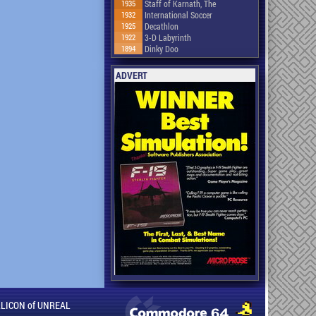
1935
Staff of Karnath, The
1932
International Soccer
1925
Decathlon
1922
3-D Labyrinth
1894
Dinky Doo
ADVERT
ILLICON of UNREAL