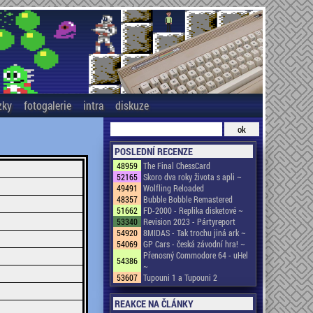
zky
fotogalerie
intra
diskuze
POSLEDNÍ RECENZE
48959
The Final ChessCard
52165
Skoro dva roky života s apli ~
49491
Wolfling Reloaded
48357
Bubble Bobble Remastered
51662
FD-2000 - Replika disketové ~
53340
Revision 2023 - Pártyreport
54920
8MIDAS - Tak trochu jiná ark ~
54069
GP Cars - česká závodní hra! ~
Přenosný Commodore 64 - uHel
54386
~
53607
Tupouni 1 a Tupouni 2
REAKCE NA ČLÁNKY