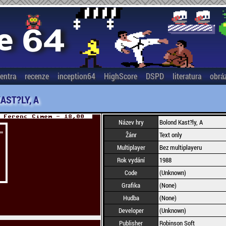
entra
recenze
inception64
HighScore
DSPD
literatura
obrá
AST?LY, A
Název hry
Bolond Kast?ly, A
Žánr
Text only
Multiplayer
Bez multiplayeru
Rok vydání
1988
Code
(Unknown)
Grafika
(None)
Hudba
(None)
Developer
(Unknown)
Publisher
Robinson Soft