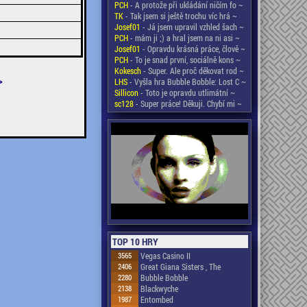
PCH
- A protože při ukládání ničím fo ~
TK
- Tak jsem si ještě trochu víc hrá ~
Josef01
- Já jsem upravil vzhled šach ~
PCH
- mám ji ;) a hral jsem na ni asi ~
Josef01
- Opravdu krásná práce, člově ~
PCH
- To je snad první, sociálně kons ~
Kokesch
- Super. Ale proč děkovat rod ~
>
LHS
- Vyšla hra Bubble Bobble: Lost C ~
Sillicon
- Toto je opravdu utlimátní ~
sc128
- Super práce! Děkuji. Chybí mi ~
TOP 10 HRY
3565
Vegas Casino II
2406
Great Giana Sisters , The
2280
Bubble Bobble
2138
Blackwyche
1987
Entombed