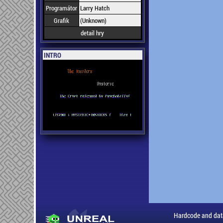
Programátor
Larry Hatch
Grafik
(Unknown)
detail hry
INTRO
Hardcode and dat