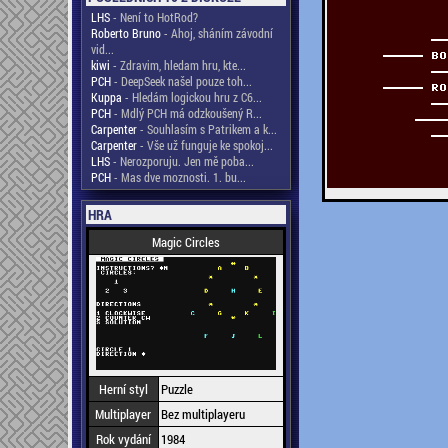
LHS
- Není to HotRod?
Roberto Bruno
- Ahoj, sháním závodní
vid...
kiwi
- Zdravim, hledam hru, kte...
PCH
- DeepSeek našel pouze toh...
Kuppa
- Hledám logickou hru z C6...
PCH
- Mdlý PCH má odzkoušený R...
Carpenter
- Souhlasím s Patrikem a k...
Carpenter
- Vše už funguje ke spokoj...
LHS
- Nerozporuju. Jen mě poba...
PCH
- Mas dve moznosti. 1. bu...
HRA
Magic Circles
Herní styl
Puzzle
Multiplayer
Bez multiplayeru
Rok vydání
1984