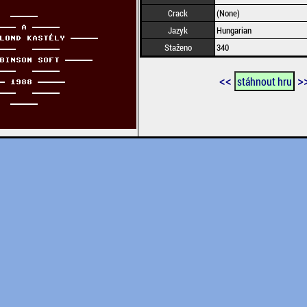
Crack
(None)
Jazyk
Hungarian
Staženo
340
<<
>
stáhnout hru