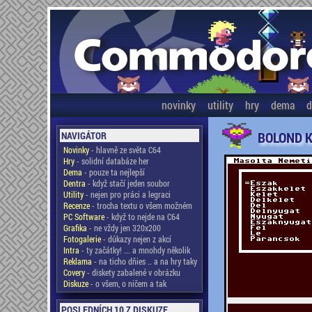
novinky
utility
hry
dema
d
BOLOND K
NAVIGÁTOR
Novinky
- hlavně ze světa C64
Hry
- solidní databáze her
Dema
- pouze ta nejlepší
Dentra
- když stačí jeden soubor
Utility
- nejen pro práci a legraci
Recenze
- trocha textu o všem možném
PC Software
- když to nejde na C64
Grafika
- ne vždy jen 320x200
Fotogalerie
- důkazy nejen z akcí
Intra
- ty začátky! ... a mnohdy několik
Reklama
- na ticho dňies .. a na hry taky
Covery
- diskety zabalené v obrázku
Diskuze
- o všem, o ničem a tak
POSLEDNÍCH 10 Z DISKUZE