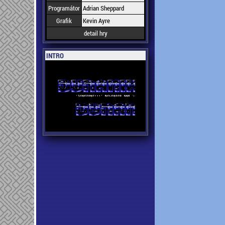
Programátor
Adrian Sheppard
Grafik
Kevin Ayre
detail hry
INTRO