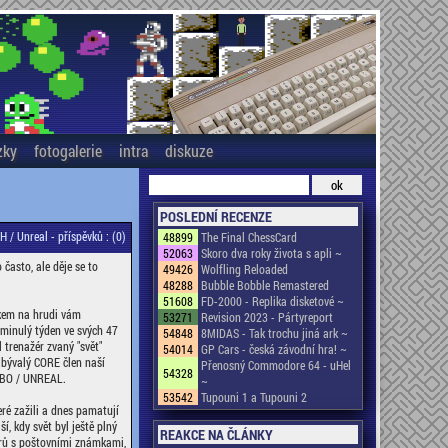
zky
fotogalerie
intra
diskuze
POSLEDNÍ RECENZE
H / Unreal -
příspěvků : (0)
48899
The Final ChessCard
52063
Skoro dva roky života s apli ~
 často, ale děje se to
49426
Wolfling Reloaded
48288
Bubble Bobble Remastered
51608
FD-2000 - Replika disketové ~
kem na hrudi vám
53271
Revision 2023 - Pártyreport
 minulý týden ve svých 47
54848
8MIDAS - Tak trochu jiná ark ~
l trenažér zvaný "svět"
54014
GP Cars - česká závodní hra! ~
 bývalý CORE člen naší
Přenosný Commodore 64 - uHel
54328
BO / UNREAL.
~
53542
Tupouni 1 a Tupouni 2
ré zažili a dnes pamatují
jší, kdy svět byl ještě plný
REAKCE NA ČLÁNKY
rů s poštovními známkami,