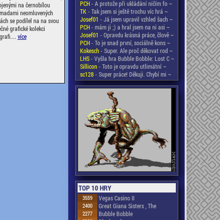
PCH
- A protože při ukládání ničím fo ~
ojenými na černobílou
TK
- Tak jsem si ještě trochu víc hrá ~
romadami neomluvených
Josef01
- Já jsem upravil vzhled šach ~
ách se podílel na na svou
PCH
- mám ji ;) a hral jsem na ni asi ~
čné grafické kolekci
Josef01
- Opravdu krásná práce, člově ~
rafi....
více
PCH
- To je snad první, sociálně kons ~
Kokesch
- Super. Ale proč děkovat rod ~
LHS
- Vyšla hra Bubble Bobble: Lost C ~
Sillicon
- Toto je opravdu utlimátní ~
sc128
- Super práce! Děkuji. Chybí mi ~
TOP 10 HRY
3559
Vegas Casino II
2400
Great Giana Sisters , The
2277
Bubble Bobble