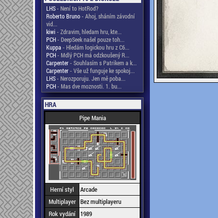
LHS
- Není to HotRod?
Roberto Bruno
- Ahoj, sháním závodní
vid...
kiwi
- Zdravim, hledam hru, kte...
PCH
- DeepSeek našel pouze toh...
Kuppa
- Hledám logickou hru z C6...
PCH
- Mdlý PCH má odzkoušený R...
Carpenter
- Souhlasím s Patrikem a k...
Carpenter
- Vše už funguje ke spokoj...
LHS
- Nerozporuju. Jen mě poba...
PCH
- Mas dve moznosti. 1. bu...
HRA
Pipe Mania
Herní styl
Arcade
Multiplayer
Bez multiplayeru
Rok vydání
1989