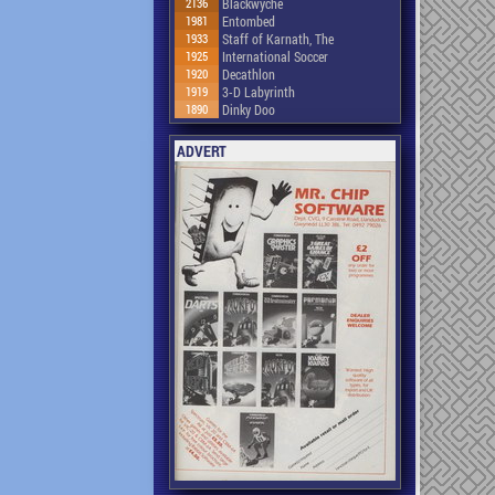
2136
Blackwyche
1981
Entombed
1933
Staff of Karnath, The
1925
International Soccer
1920
Decathlon
1919
3-D Labyrinth
1890
Dinky Doo
ADVERT