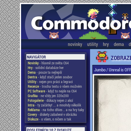
novinky
utility
hry
dema
d
ZOBRAZE
NAVIGÁTOR
Novinky
- hlavně ze světa C64
Hry
- solidní databáze her
Jumbo / Unreal is OF
Dema
- pouze ta nejlepší
Dentra
- když stačí jeden soubor
Utility
- nejen pro práci a legraci
Recenze
- trocha textu o všem možném
PC Software
- když to nejde na C64
Grafika
- ne vždy jen 320x200
Fotogalerie
- důkazy nejen z akcí
Intra
- ty začátky! ... a mnohdy několik
Reklama
- na ticho dňies .. a na hry taky
Covery
- diskety zabalené v obrázku
Diskuze
- o všem, o ničem a tak
POSLEDNÍCH 10 Z DISKUZE