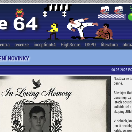
entra
recenze
inception64
HighScore
DSPD
literatura
obrá
NÍ NOVINKY
F
06.06.2026 PC
Nestává se to
denně.
S lehkým tla
oznamuji, že
letech opusti
zakládající a
skupiny JUM
V dobách, kte
jen ti neotrle
kaleb, swape