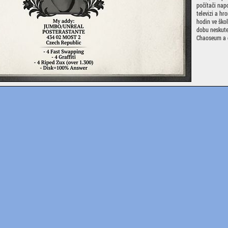
počítači nap
televizi a h
hodin ve škol
dobu neskute
Chaoseum a g