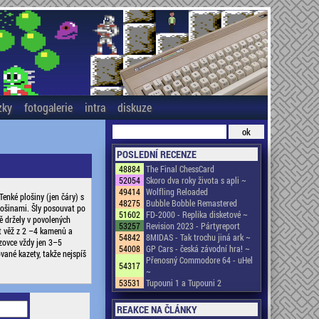
zky
fotogalerie
intra
diskuze
POSLEDNÍ RECENZE
48884
The Final ChessCard
52054
Skoro dva roky života s apli ~
49414
Wolfling Reloaded
Tenké plošiny (jen čáry) s
48275
Bubble Bobble Remastered
lošinami. Šly posouvat po
51602
FD-2000 - Replika disketové ~
ě držely v povolených
53257
Revision 2023 - Pártyreport
it věž z 2 –4 kamenů a
54842
8MIDAS - Tak trochu jiná ark ~
zovce vždy jen 3–5
54008
GP Cars - česká závodní hra! ~
vané kazety, takže nejspíš
Přenosný Commodore 64 - uHel
54317
~
53531
Tupouni 1 a Tupouni 2
REAKCE NA ČLÁNKY