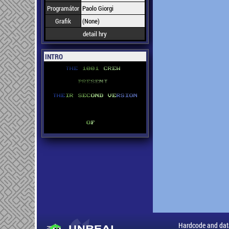
Programátor
Paolo Giorgi
Grafik
(None)
detail hry
INTRO
Hardcode and dat