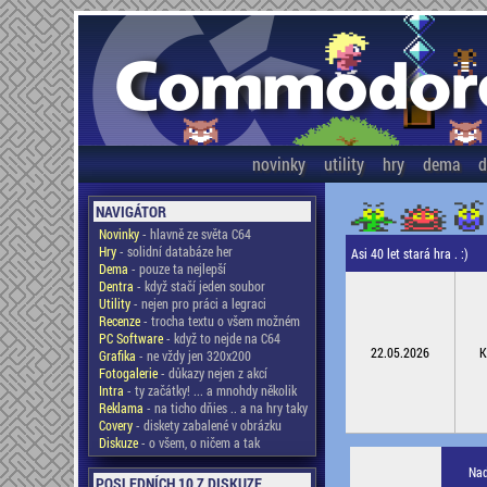
novinky
utility
hry
dema
d
NAVIGÁTOR
Novinky
- hlavně ze světa C64
Hry
- solidní databáze her
Asi 40 let stará hra . :)
Dema
- pouze ta nejlepší
Dentra
- když stačí jeden soubor
Utility
- nejen pro práci a legraci
Recenze
- trocha textu o všem možném
PC Software
- když to nejde na C64
22.05.2026
K
Grafika
- ne vždy jen 320x200
Fotogalerie
- důkazy nejen z akcí
Intra
- ty začátky! ... a mnohdy několik
Reklama
- na ticho dňies .. a na hry taky
Covery
- diskety zabalené v obrázku
Diskuze
- o všem, o ničem a tak
Nad
POSLEDNÍCH 10 Z DISKUZE