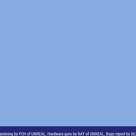
amining by PCH of UNREAL, Hardware guru by RAY of UNREAL, Bugs report by S