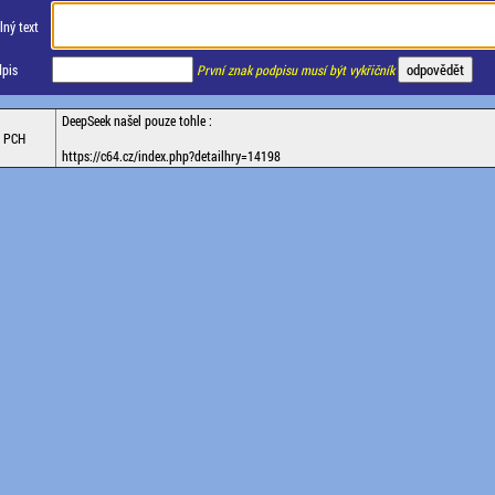
ný text
pis
První znak podpisu musí být vykřičník
DeepSeek našel pouze tohle :
PCH
https://c64.cz/index.php?detailhry=14198