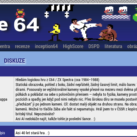
entra
recenze
inception64
HighScore
DSPD
literatura
obrá
DISKUZE
Hledám logickou hru z C64 / ZX Spectra (cca 1984–1988)
Statická obrazovka, pohled z boku, žádní nepřátelé, žádný časový limit, málo barev. 
dírami. Posouvaly se vejčité/oválné kameny vysoké přesně na mezeru mezi dvěma p
půlkách a pokládat na sebe s polovičním převisem — nebyla to fyzika, kameny prost
uppa
pozicích a spadly, jen když pod nimi nebylo nic. Přes širokou díru se musela postav
„přecházet" ji po jednom kameni. Cíl: dostat malý objekt na druhou stranu. Na obra
kamenů. Možná to tlačila žába ale fakt si nepamatuju. Hrál jsem to v ČSSR z kopíro
britský titul. Nepoznáváte?
Ani AI nedokáže najít, talkže tohle je poslední šance . :)
pis