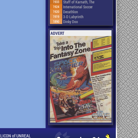
1933
Staff of Karnath, The
1924
International Soccer
1920
Decathlon
1919
3-D Labyrinth
1890
Dinky Doo
ADVERT
ILLICON of UNREAL