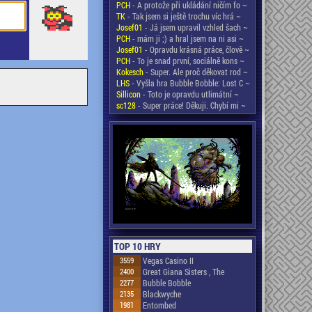
PCH
- A protože při ukládání ničím fo ~
TK
- Tak jsem si ještě trochu víc hrá ~
Josef01
- Já jsem upravil vzhled šach ~
PCH
- mám ji ;) a hral jsem na ni asi ~
Josef01
- Opravdu krásná práce, člově ~
PCH
- To je snad první, sociálně kons ~
Kokesch
- Super. Ale proč děkovat rod ~
LHS
- Vyšla hra Bubble Bobble: Lost C ~
Sillicon
- Toto je opravdu utlimátní ~
sc128
- Super práce! Děkuji. Chybí mi ~
TOP 10 HRY
3559
Vegas Casino II
2400
Great Giana Sisters , The
2277
Bubble Bobble
2135
Blackwyche
1981
Entombed