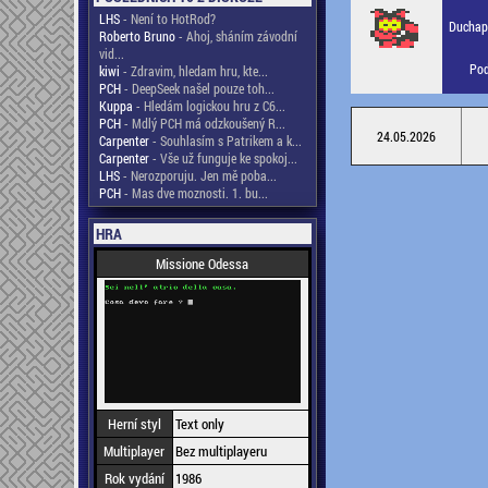
LHS
- Není to HotRod?
Duchapl
Roberto Bruno
- Ahoj, sháním závodní
vid...
Pod
kiwi
- Zdravim, hledam hru, kte...
PCH
- DeepSeek našel pouze toh...
Kuppa
- Hledám logickou hru z C6...
PCH
- Mdlý PCH má odzkoušený R...
24.05.2026
Carpenter
- Souhlasím s Patrikem a k...
Carpenter
- Vše už funguje ke spokoj...
LHS
- Nerozporuju. Jen mě poba...
PCH
- Mas dve moznosti. 1. bu...
HRA
Missione Odessa
Herní styl
Text only
Multiplayer
Bez multiplayeru
Rok vydání
1986