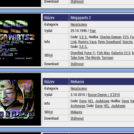
Download
Stáhnout
Název
Megaparts 2
Kategorie
Nezařazeno
Vydal
29.10.1990 /
Fear
Code:
S.E.S.
, Hudba:
Charles Deenen
,
EVS
,
Fa
Info
Link
,
Ramiro Vaca
,
Reyn Ouwehand
,
Scarzix
,
Code:
S.E.S.
,
Dignified (tune 1)
,
Fish Mac
,
Galactix V2.0
,
M
SID(y)
Take Over
,
The Words
,
Turrican
Download
Stáhnout
Název
Mekanix
Kategorie
Nezařazeno
Vydal
3.10.2010 /
Booze Design /
X'2010
Code:
Dane
,
HCL
,
JackAsser
, Hudba:
Dane
,
Ra
Info
Archmage
, Code:
Dane
,
HCL
,
JackAsser
,
SID(y)
Mekanix
Download
Stáhnout