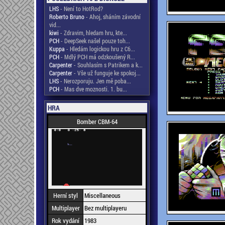
LHS
- Není to HotRod?
Roberto Bruno
- Ahoj, sháním závodní
vid...
kiwi
- Zdravim, hledam hru, kte...
PCH
- DeepSeek našel pouze toh...
Kuppa
- Hledám logickou hru z C6...
PCH
- Mdlý PCH má odzkoušený R...
Carpenter
- Souhlasím s Patrikem a k...
Carpenter
- Vše už funguje ke spokoj...
LHS
- Nerozporuju. Jen mě poba...
PCH
- Mas dve moznosti. 1. bu...
HRA
Bomber CBM-64
Herní styl
Miscellaneous
Multiplayer
Bez multiplayeru
Rok vydání
1983