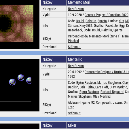
Název
Memento Mori
Kategorie
Nezařazeno
Vydal
19.9.2020 /
Genesis Project /
Function 2020
Code:
Ksubi
,
Raistlin
,
Sparta
, Hudba:
dLx
,
M
Info
Stinsen
,
Xiny6581
, Grafika:
Facet
,
JonEgg
,
K
Razorback
, Code:
Ksubi
,
Raistlin
,
Sparta
,
Carbondioxide
,
Memento Mori (tune 1)
,
Meme
SID(y)
Pinched
Download
Stáhnout
Název
Mentallic
Kategorie
Nezařazeno
29.6.1992 /
Panoramic Designs /
Brutal & H
Vydal
1992
Code:
Bjørn Røstøen
,
Marius Skogheim
,
Olav
Daglish
,
Geir Tjelta
,
Lars Hoff
,
Olav Mørkrid
,
Info
Grafika:
Bjørn Røstøen
,
Richard Nygaard
, C
Marius Skogheim
,
Olav Mørkrid
,
Alderan-Ingame '92
,
Composah!
,
Jazzin'
,
On 
SID(y)
Trap
Download
Stáhnout
Název
Mixer