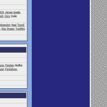
JCH
,
Jeroen Soede
,
ech
,
Zoro
, Code:
Mixerplot
,
Real "Good"
,
r
,
Star Dream
,
TrailMix
loon
,
Perplex
, Hudba:
uat
,
Pantaloon
,