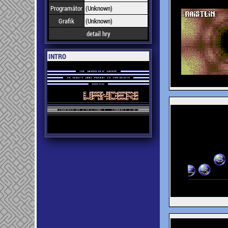
Programátor
(Unknown)
Grafik
(Unknown)
detail hry
INTRO