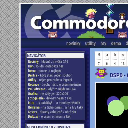
novinky
utility
hry
dema
d
0
a
b
c
NAVIGÁTOR
----
----
----
----
Novinky
- hlavně ze světa C64
7
6
4
13
Hry
- solidní databáze her
Dema
- pouze ta nejlepší
DSPD -
Dentra
- když stačí jeden soubor
Utility
- nejen pro práci a legraci
Recenze
- trocha textu o všem možném
PC Software
- když to nejde na C64
Grafika
- ne vždy jen 320x200
Fotogalerie
- důkazy nejen z akcí
Intra
- ty začátky! ... a mnohdy několik
Reklama
- na ticho dňies .. a na hry taky
Covery
- diskety zabalené v obrázku
Diskuze
- o všem, o ničem a tak
POSLEDNÍCH 10 Z DISKUZE