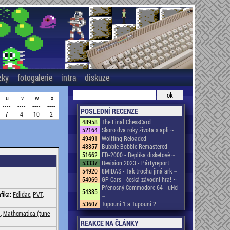
zky
fotogalerie
intra
diskuze
u
v
w
x
----
----
----
----
POSLEDNÍ RECENZE
7
4
10
2
48958
The Final ChessCard
52164
Skoro dva roky života s apli ~
49491
Wolfling Reloaded
48357
Bubble Bobble Remastered
51662
FD-2000 - Replika disketové ~
53337
Revision 2023 - Pártyreport
54920
8MIDAS - Tak trochu jiná ark ~
54069
GP Cars - česká závodní hra! ~
Přenosný Commodore 64 - uHel
54385
afika:
Felidae
,
PVT
,
~
53607
Tupouni 1 a Tupouni 2
)
,
Mathematica (tune
REAKCE NA ČLÁNKY