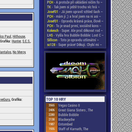
PCH
- A protože při ukládání ničím fo ~
TK
- Tak jsem si ještě trochu víc hrá ~
Josef01
- Já jsem upravil vzhled šach ~
PCH
- mám ji ;) a hral jsem na ni asi ~
Josef01
- Opravdu krásná práce, člově ~
PCH
- To je snad první, sociálně kons ~
Kokesch
- Super. Ale proč děkovat rod ~
LHS
- Vyšla hra Bubble Bobble: Lost C ~
lco Paul
,
Hithouse
,
Sillicon
- Toto je opravdu utlimátní ~
 Grafika:
Hunter
,
S.E.S.
,
sc128
- Super práce! Děkuji. Chybí mi ~
antalos
,
No Mercy
,
TOP 10 HRY
veGuru
, Grafika:
3565
Vegas Casino II
2406
Great Giana Sisters , The
2280
Bubble Bobble
2138
Blackwyche
1987
Entombed
1935
Staff of Karnath, The