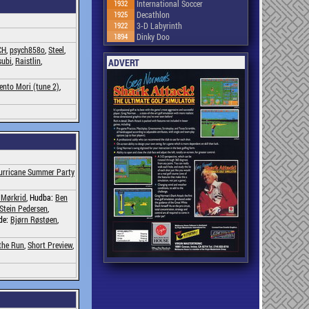
1932
International Soccer
1925
Decathlon
1922
3-D Labyrinth
1894
Dinky Doo
CH
,
psych858o
,
Steel
,
subi
,
Raistlin
,
ADVERT
nto Mori (tune 2)
,
urricane Summer Party
 Mørkrid
, Hudba:
Ben
Stein Pedersen
,
ode:
Bjørn Røstøen
,
the Run
,
Short Preview
,