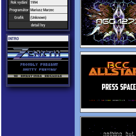
Rok vydání
1994
Programátor
Mariusz Marzec
Grafik
(Unknown)
detail hry
INTRO