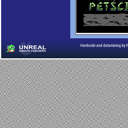
Hardcode and datamining by 