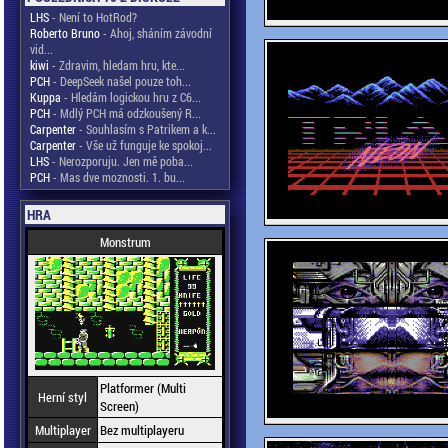
LHS
- Není to HotRod?
Roberto Bruno
- Ahoj, sháním závodní
vid...
kiwi
- Zdravim, hledam hru, kte...
PCH
- DeepSeek našel pouze toh...
Kuppa
- Hledám logickou hru z C6...
PCH
- Mdlý PCH má odzkoušený R...
Carpenter
- Souhlasím s Patrikem a k...
Carpenter
- Vše už funguje ke spokoj...
LHS
- Nerozporuju. Jen mě poba...
PCH
- Mas dve moznosti. 1. bu...
HRA
Monstrum
Platformer (Multi
Herní styl
Screen)
Multiplayer
Bez multiplayeru