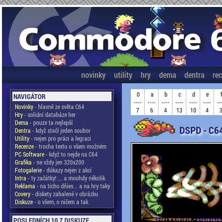
novinky
utility
hry
dema
dentra
re
0
a
b
c
d
e
NAVIGÁTOR
----
----
----
----
----
----
--
Novinky
- hlavně ze světa C64
7
6
4
13
10
4
Hry
- solidní databáze her
Dema
- pouze ta nejlepší
DSPD - C6
Dentra
- když stačí jeden soubor
Utility
- nejen pro práci a legraci
Recenze
- trocha textu o všem možném
PC Software
- když to nejde na C64
Grafika
- ne vždy jen 320x200
Fotogalerie
- důkazy nejen z akcí
Intra
- ty začátky! ... a mnohdy několik
Reklama
- na ticho dňies .. a na hry taky
Covery
- diskety zabalené v obrázku
Diskuze
- o všem, o ničem a tak
POSLEDNÍCH 10 Z DISKUZE