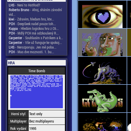
LHS
- Není to HotRod?
Roberto Bruno
- Ahoj, sháním závodní
vid...
kiwi
- Zdravim, hledam hru, kte...
PCH
- DeepSeek našel pouze toh...
Kuppa
- Hledám logickou hru z C6...
PCH
- Mdlý PCH má odzkoušený R...
Carpenter
- Souhlasím s Patrikem a k...
Carpenter
- Vše už funguje ke spokoj...
LHS
- Nerozporuju. Jen mě poba...
PCH
- Mas dve moznosti. 1. bu...
HRA
Time Bomb
Herní styl
Text only
Multiplayer
Bez multiplayeru
Rok vydání
1995