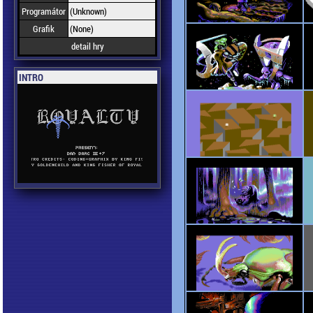
Programátor
(Unknown)
Grafik
(None)
detail hry
INTRO