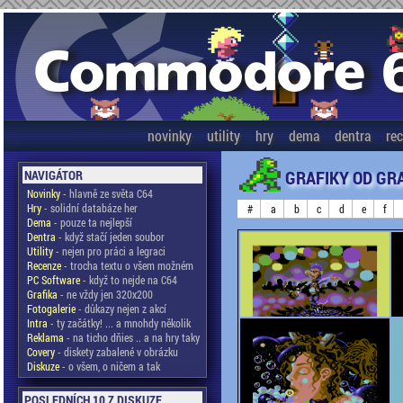
novinky
utility
hry
dema
dentra
re
GRAFIKY OD GR
NAVIGÁTOR
Novinky
- hlavně ze světa C64
Hry
- solidní databáze her
#
a
b
c
d
e
f
Dema
- pouze ta nejlepší
Dentra
- když stačí jeden soubor
Utility
- nejen pro práci a legraci
Recenze
- trocha textu o všem možném
PC Software
- když to nejde na C64
Grafika
- ne vždy jen 320x200
Fotogalerie
- důkazy nejen z akcí
Intra
- ty začátky! ... a mnohdy několik
Reklama
- na ticho dňies .. a na hry taky
Covery
- diskety zabalené v obrázku
Diskuze
- o všem, o ničem a tak
POSLEDNÍCH 10 Z DISKUZE