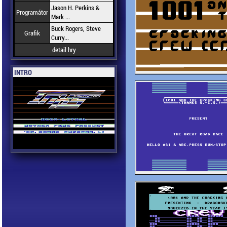
Jason H. Perkins &
Programátor
Mark ...
Buck Rogers, Steve
Grafik
Curry...
detail hry
INTRO