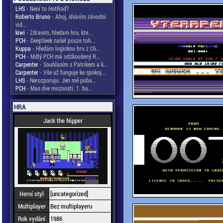
LHS
- Není to HotRod?
Roberto Bruno
- Ahoj, sháním závodní
vid...
kiwi
- Zdravim, hledam hru, kte...
PCH
- DeepSeek našel pouze toh...
Kuppa
- Hledám logickou hru z C6...
PCH
- Mdlý PCH má odzkoušený R...
Carpenter
- Souhlasím s Patrikem a k...
Carpenter
- Vše už funguje ke spokoj...
LHS
- Nerozporuju. Jen mě poba...
PCH
- Mas dve moznosti. 1. bu...
HRA
Jack the Nipper
Herní styl
[uncategorized]
Multiplayer
Bez multiplayeru
Rok vydání
1986