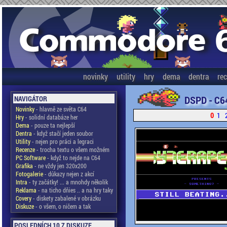
novinky
utility
hry
dema
dentra
re
DSPD - C6
NAVIGÁTOR
Novinky
- hlavně ze světa C64
0
1
Hry
- solidní databáze her
Dema
- pouze ta nejlepší
Dentra
- když stačí jeden soubor
Utility
- nejen pro práci a legraci
Recenze
- trocha textu o všem možném
PC Software
- když to nejde na C64
Grafika
- ne vždy jen 320x200
Fotogalerie
- důkazy nejen z akcí
Intra
- ty začátky! ... a mnohdy několik
Reklama
- na ticho dňies .. a na hry taky
Covery
- diskety zabalené v obrázku
Diskuze
- o všem, o ničem a tak
POSLEDNÍCH 10 Z DISKUZE