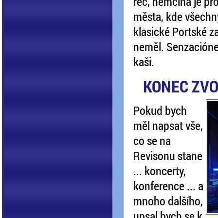
řeč, němčina je pr
města, kde všechny
klasické Portské z
neměl. Senzacióne
kaši.
KONEC ZV
Pokud bych
měl napsat vše,
co se na
Revisonu stane
... koncerty,
konference ... a
mnoho dalšího,
upsal bych se k