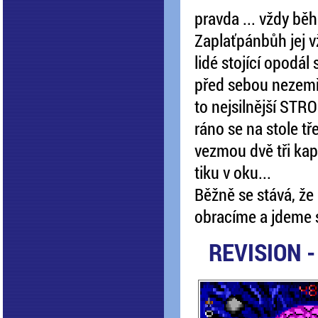
pravda ... vždy bě
Zaplaťpánbůh jej v
lidé stojící opodá
před sebou nezemře
to nejsilnější STR
ráno se na stole tř
vezmou dvě tři kaps
tiku v oku...
Běžně se stává, že 
obracíme a jdeme si 
REVISION 