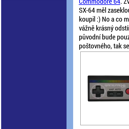
Commodore 64
. Z
SX-64 měl zaseklou 
koupil :) No a co my
vážně krásný odstí
původní bude pouze
poštovného, tak se 