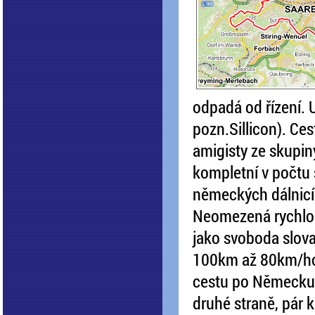
odpadá od řízení. U
pozn.Sillicon). C
amigisty ze skupin
kompletní v počt
německých dálnicí
Neomezená rychlo
jako svoboda slov
100km až 80km/hod 
cestu po Německu. A
druhé straně, pár 