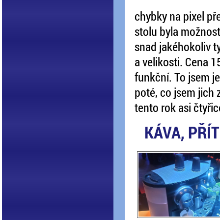
chybky na pixel př
stolu byla možnost
snad jakéhokoliv t
a velikosti. Cena 1
funkční. To jsem je
poté, co jsem jich 
tento rok asi čtyřic
KÁVA, PŘÍ