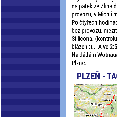
na pátek ze Zlína d
provozu, v Michli
Po čtyřech hodínác
bez provozu, mezit
Sillicona. (kontrol
blázen :)... A ve 2
Nakládám Wotnaua 
Plzně.
PLZEŇ - T