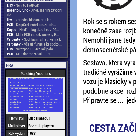
LHS
- Není to HotRod?
Roberto Bruno
- Ahoj, sháním závodní
vid...
Rok se s rokem seš
kiwi
- Zdravim, hledam hru, kte...
PCH
- DeepSeek našel pouze toh...
konečně zase rozjíž
Kuppa
- Hledám logickou hru z C6...
PCH
- Mdlý PCH má odzkoušený R...
Nemohli jsme tedy j
Carpenter
- Souhlasím s Patrikem a k...
Carpenter
- Vše už funguje ke spokoj...
demoscenérské pár
LHS
- Nerozporuju. Jen mě poba...
PCH
- Mas dve moznosti. 1. bu...
Sestava, která vyráž
HRA
tradičně vyrážíme 
Matching Questions
vozu je klasicky v 
podobné akce, rozh
Připravte se .... je
Herní styl
Miscellaneous
CESTA ZAČÍ
Multiplayer
Bez multiplayeru
Rok vydání
1983