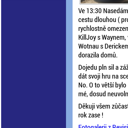
Ve 13:30 Nasedáme
cestu dlouhou ( pr
rychlostně omezen
KillJoy s Waynem, v
Wotnau s Derickem.
dorazila domů.
Dojedu pln sil a z
dát svoji hru na s
No. O to větší bylo
mé, dosud neuvolněné
Děkuji všem zůčast
rok zase !
Fotogalerii z Revis