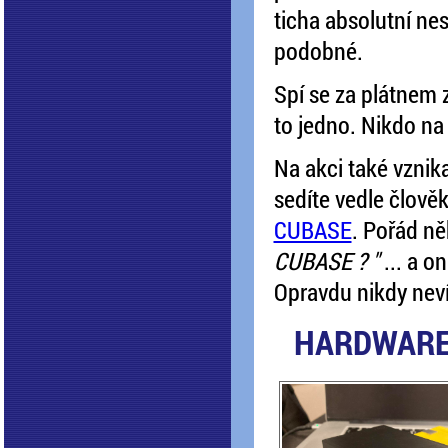
ticha absolutní ne
podobné.
Spí se za plátnem 
to jedno. Nikdo na
Na akci také vznika
sedíte vedle člově
CUBASE
. Pořád ně
CUBASE ? "
... a o
Opravdu nikdy nevít
HARDWARE