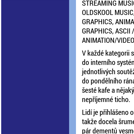
STREAMING MUSIC
OLDSKOOL MUSIC,
GRAPHICS, ANIMA
GRAPHICS, ASCII /
ANIMATION/VIDE
V každé kategorii 
do interního syst
jednotlivých soutě
do pondělního rána 
šesté kafe a nějaký
nepříjemné ticho.
Lidí je přihlášeno 
takže docela šrume
pár dementů vesměs