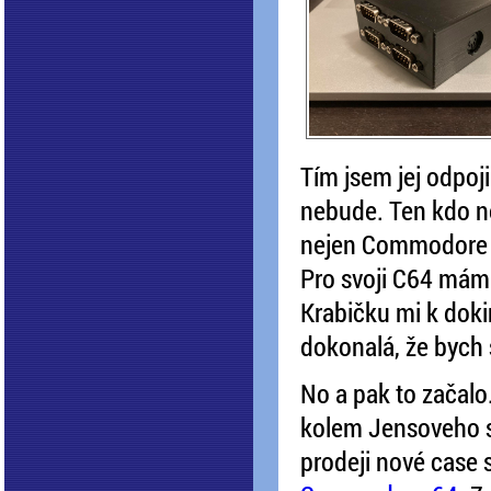
Tím jsem jej odpoj
nebude. Ten kdo n
nejen Commodore 64
Pro svoji C64 mám 
Krabičku mi k dokin
dokonalá, že bych s
No a pak to začalo.
kolem Jensoveho st
prodeji nové case 