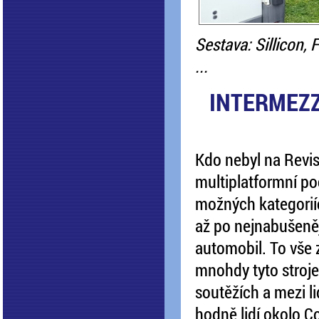
Sestava: Sillicon, 
...
INTERMEZ
Kdo nebyl na Revisi
multiplatformní po
možných kategorií
až po nejnabušeněj
automobil. To vše 
mnohdy tyto stroje
soutěžích a mezi l
hodně lidí okolo C