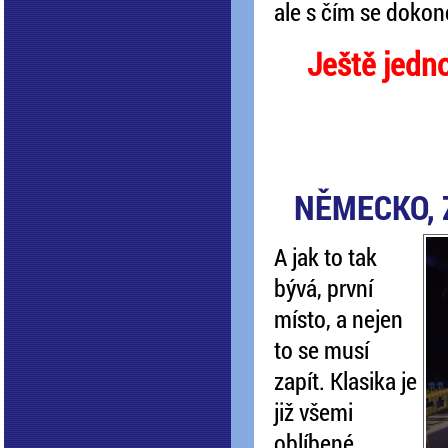
ale s čím se dokonc
Ještě jedno
NĚMECKO, 
A jak to tak
bývá, první
místo, a nejen
to se musí
zapít. Klasika je
již všemi
oblíbené