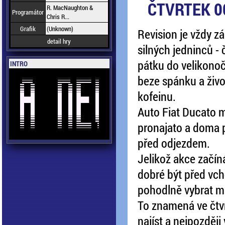
ČTVRTEK 0
R. MacNaughton &
Programátor
Chris R...
Grafik
(Unknown)
Revision je vždy zá
detail hry
silných jedninců - 
pátku do velikono
INTRO
beze spánku a živ
kofeinu.
Auto Fiat Ducato
pronajato a doma 
před odjezdem.
Jelikož akce začí
dobré být před vch
pohodlně vybrat mí
To znamená ve čtvr
najíst a nejpozději