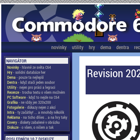
novinky
utility
hry
dema
dentra
re
NAVIGÁTOR
Novinky
- hlavně ze světa C64
Revision 202
Hry
- solidní databáze her
Dema
- pouze ta nejlepší
Dentra
- když stačí jeden soubor
Utility
- nejen pro práci a legraci
Recenze
- trocha textu o všem možném
PC Software
- když to nejde na C64
Grafika
- ne vždy jen 320x200
Fotogalerie
- důkazy nejen z akcí
Intra
- ty začátky! ... a mnohdy několik
Reklama
- na ticho dňies .. a na hry taky
Covery
- diskety zabalené v obrázku
Diskuze
- o všem, o ničem a tak
POSLEDNÍCH 10 Z DISKUZE