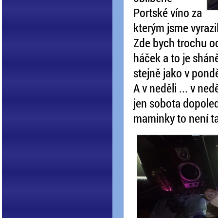
Portské víno za
kterým jsme vyrazil
Zde bych trochu od
háček a to je sháně
stejně jako v pond
A v neděli ... v ne
jen sobota dopoledn
maminky to není ta