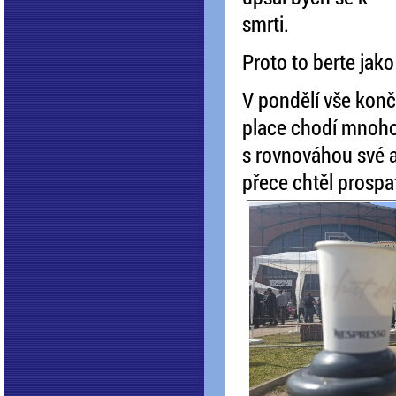
smrti.
Proto to berte jak
V pondělí vše konč
place chodí mnoho 
s rovnováhou své a 
přece chtěl prospa