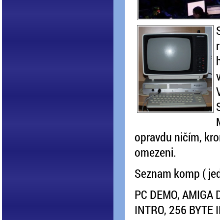
opravdu ničím, kro
omezeni.
Seznam komp ( jedn
PC DEMO, AMIGA 
INTRO, 256 BYTE 