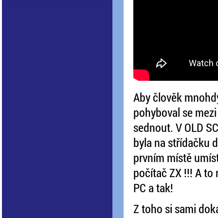
Aby člověk mnohdy
pohyboval se mezi
sednout. V OLD SC
byla na střídačku
prvním místě umíst
počítač ZX !!! A t
PC a tak!
Z toho si sami doká