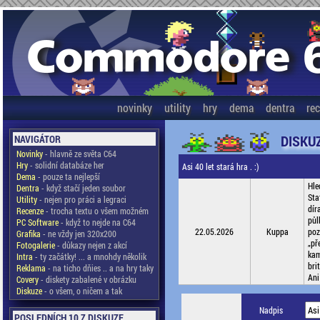
novinky
utility
hry
dema
dentra
re
DISKU
NAVIGÁTOR
Novinky
- hlavně ze světa C64
Hry
- solidní databáze her
Asi 40 let stará hra . :)
Dema
- pouze ta nejlepší
Hle
Dentra
- když stačí jeden soubor
Sta
Utility
- nejen pro práci a legraci
dír
Recenze
- trocha textu o všem možném
půl
PC Software
- když to nejde na C64
22.05.2026
Kuppa
poz
Grafika
- ne vždy jen 320x200
„př
Fotogalerie
- důkazy nejen z akcí
kam
Intra
- ty začátky! ... a mnohdy několik
bri
Reklama
- na ticho dňies .. a na hry taky
Ani
Covery
- diskety zabalené v obrázku
Diskuze
- o všem, o ničem a tak
Nadpis
POSLEDNÍCH 10 Z DISKUZE