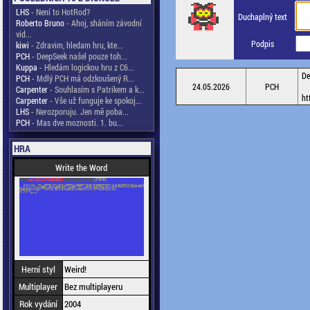
LHS
- Není to HotRod?
Duchaplný text
Roberto Bruno
- Ahoj, sháním závodní
vid...
Podpis
kiwi
- Zdravim, hledam hru, kte...
PCH
- DeepSeek našel pouze toh...
Kuppa
- Hledám logickou hru z C6...
De
PCH
- Mdlý PCH má odzkoušený R...
24.05.2026
PCH
Carpenter
- Souhlasím s Patrikem a k...
ht
Carpenter
- Vše už funguje ke spokoj...
LHS
- Nerozporuju. Jen mě poba...
PCH
- Mas dve moznosti. 1. bu...
HRA
Write the Word
Herní styl
Weird!
Multiplayer
Bez multiplayeru
Rok vydání
2004