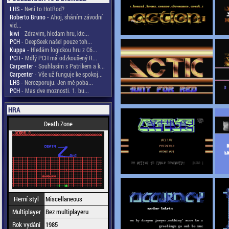
LHS
- Není to HotRod?
Roberto Bruno
- Ahoj, sháním závodní
vid...
kiwi
- Zdravim, hledam hru, kte...
PCH
- DeepSeek našel pouze toh...
Kuppa
- Hledám logickou hru z C6...
PCH
- Mdlý PCH má odzkoušený R...
Carpenter
- Souhlasím s Patrikem a k...
Carpenter
- Vše už funguje ke spokoj...
LHS
- Nerozporuju. Jen mě poba...
PCH
- Mas dve moznosti. 1. bu...
HRA
Death Zone
Herní styl
Miscellaneous
Multiplayer
Bez multiplayeru
Rok vydání
1985