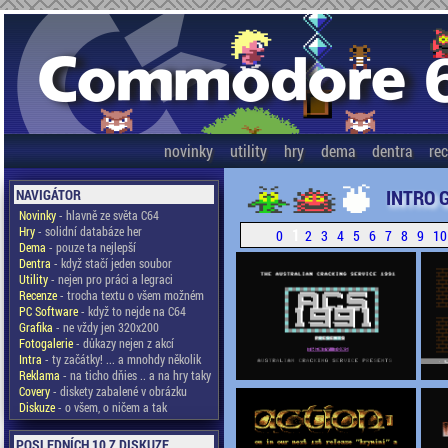
novinky
utility
hry
dema
dentra
re
INTRO 
NAVIGÁTOR
Novinky
- hlavně ze světa C64
Hry
- solidní databáze her
1
0
2
3
4
5
6
7
8
9
10
Dema
- pouze ta nejlepší
Dentra
- když stačí jeden soubor
Utility
- nejen pro práci a legraci
Recenze
- trocha textu o všem možném
PC Software
- když to nejde na C64
Grafika
- ne vždy jen 320x200
Fotogalerie
- důkazy nejen z akcí
Intra
- ty začátky! ... a mnohdy několik
Reklama
- na ticho dňies .. a na hry taky
Covery
- diskety zabalené v obrázku
Diskuze
- o všem, o ničem a tak
POSLEDNÍCH 10 Z DISKUZE