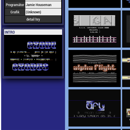
Programátor
Jamie Houseman
Grafik
(Unknown)
detail hry
INTRO