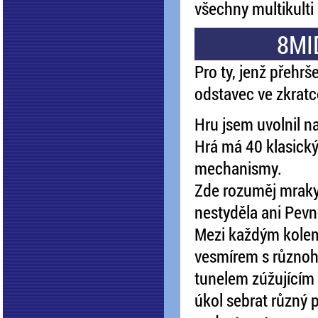
všechny multikulti 
8MID
Pro ty, jenž přehr
odstavec ve zkratc
Hru jsem uvolnil n
Hrá má 40 klasický
mechanismy.
Zde rozuměj mraky 
nestyděla ani Pevn
Mezi každým kolem j
vesmírem s různoh
tunelem zúžujícím 
úkol sebrat různý 