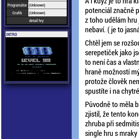
A i když je to hra k
Programátor
(Unknown)
potenciál značně po
Grafik
(Unknown)
z toho udělám hru j
detail hry
nebaví. ( je to ja
INTRO
Chtěl jem se rozšo
serepetiček jako j
to není čas a vlas
hraně možností mých
protože člověk nemu
spustíte i na chytr
Původně to měla bý
zjistil, že tento ko
zhruba při sedmiti
single hru s mraky 