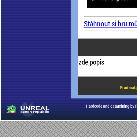
Stáhnout si hru mů
První znak 
Hardcode and datamining by 