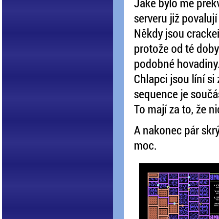
Jaké bylo mé překva
serveru již povalu
Někdy jsou crackeři
protože od té doby
podobné hovadiny
Chlapci jsou líní si
sequence je součástí
To mají za to, že n
A nakonec pár skrý
moc.