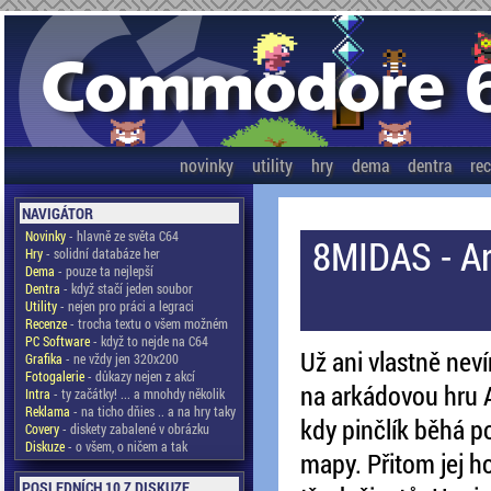
novinky
utility
hry
dema
dentra
re
NAVIGÁTOR
Novinky
- hlavně ze světa C64
8MIDAS - Ar
Hry
- solidní databáze her
Dema
- pouze ta nejlepší
Dentra
- když stačí jeden soubor
Utility
- nejen pro práci a legraci
Recenze
- trocha textu o všem možném
PC Software
- když to nejde na C64
Už ani vlastně nev
Grafika
- ne vždy jen 320x200
Fotogalerie
- důkazy nejen z akcí
na arkádovou hru A
Intra
- ty začátky! ... a mnohdy několik
Reklama
- na ticho dňies .. a na hry taky
kdy pinčlík běhá p
Covery
- diskety zabalené v obrázku
Diskuze
- o všem, o ničem a tak
mapy. Přitom jej ho
POSLEDNÍCH 10 Z DISKUZE