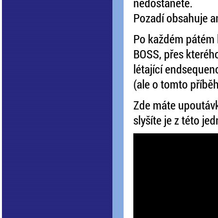
nedostanete.
Pozadí obsahuje an
Po každém pátém k
BOSS, přes kterého
létající endsequenc
(ale o tomto příběh
Zde máte upoutávku
slyšíte je z této je