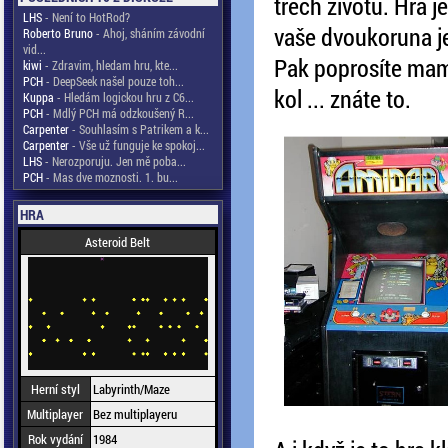
třech životů. Hra j
LHS
- Není to HotRod?
vaše dvoukoruna je
Roberto Bruno
- Ahoj, sháním závodní
vid...
Pak poprosíte mami
kiwi
- Zdravim, hledam hru, kte...
PCH
- DeepSeek našel pouze toh...
kol ... znáte to.
Kuppa
- Hledám logickou hru z C6...
PCH
- Mdlý PCH má odzkoušený R...
Carpenter
- Souhlasím s Patrikem a k...
Carpenter
- Vše už funguje ke spokoj...
LHS
- Nerozporuju. Jen mě poba...
PCH
- Mas dve moznosti. 1. bu...
HRA
Asteroid Belt
Herní styl
Labyrinth/Maze
Multiplayer
Bez multiplayeru
Rok vydání
1984