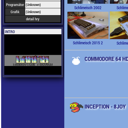
Programátor
(Unknown)
Schlimeisch 2002
Schlim
Grafik
(Unknown)
detail hry
INTRO
Schlimeisch 2015 2
Schlim
COMMODORE 64 H
INCEPTION - 8JOY