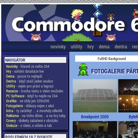
novinky
utility
hry
dema
dentra
re
FullHD Background
NAVIGÁTOR
Novinky
- hlavně ze světa C64
FOTOGALERIE PÁR
Hry
- solidní databáze her
Dema
- pouze ta nejlepší
Dentra
- když stačí jeden soubor
Utility
- nejen pro práci a legraci
Recenze
- trocha textu o všem možném
PC Software
- když to nejde na C64
Grafika
- ne vždy jen 320x200
Fotogalerie
- důkazy nejen z akcí
Intra
- ty začátky! ... a mnohdy několik
Reklama
- na ticho dňies .. a na hry taky
Breakpoint 2005
Bytef
Covery
- diskety zabalené v obrázku
Diskuze
- o všem, o ničem a tak
POSLEDNÍCH 10 Z DISKUZE