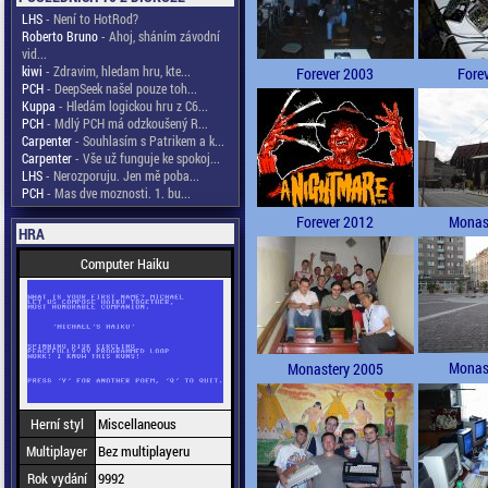
LHS
- Není to HotRod?
Roberto Bruno
- Ahoj, sháním závodní
vid...
kiwi
- Zdravim, hledam hru, kte...
Forever 2003
Fore
PCH
- DeepSeek našel pouze toh...
Kuppa
- Hledám logickou hru z C6...
PCH
- Mdlý PCH má odzkoušený R...
Carpenter
- Souhlasím s Patrikem a k...
Carpenter
- Vše už funguje ke spokoj...
LHS
- Nerozporuju. Jen mě poba...
PCH
- Mas dve moznosti. 1. bu...
Forever 2012
Monas
HRA
Computer Haiku
Monas
Monastery 2005
Herní styl
Miscellaneous
Multiplayer
Bez multiplayeru
Rok vydání
9992