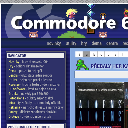
novinky
utility
hry
dema
dentra
re
#
a
b
c
d
e
f
NAVIGÁTOR
Novinky
- hlavně ze světa C64
PŘEBALY HER KA
Hry
- solidní databáze her
Dema
- pouze ta nejlepší
Dentra
- když stačí jeden soubor
Utility
- nejen pro práci a legraci
Recenze
- trocha textu o všem možném
PC Software
- když to nejde na C64
Grafika
- ne vždy jen 320x200
Fotogalerie
- důkazy nejen z akcí
Intra
- ty začátky! ... a mnohdy několik
Reklama
- na ticho dňies .. a na hry taky
Covery
- diskety zabalené v obrázku
Diskuze
- o všem, o ničem a tak
POSLEDNÍCH 10 Z DISKUZE