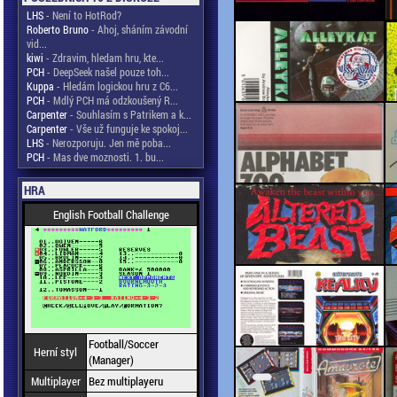
LHS
- Není to HotRod?
Roberto Bruno
- Ahoj, sháním závodní
vid...
kiwi
- Zdravim, hledam hru, kte...
PCH
- DeepSeek našel pouze toh...
Kuppa
- Hledám logickou hru z C6...
PCH
- Mdlý PCH má odzkoušený R...
Carpenter
- Souhlasím s Patrikem a k...
Carpenter
- Vše už funguje ke spokoj...
LHS
- Nerozporuju. Jen mě poba...
PCH
- Mas dve moznosti. 1. bu...
HRA
English Football Challenge
Football/Soccer
Herní styl
(Manager)
Multiplayer
Bez multiplayeru