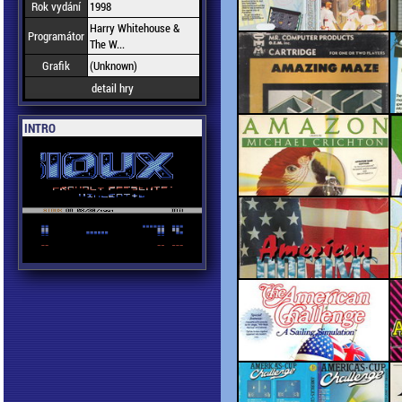
Rok vydání
1998
Harry Whitehouse &
Programátor
The W...
Grafik
(Unknown)
detail hry
INTRO