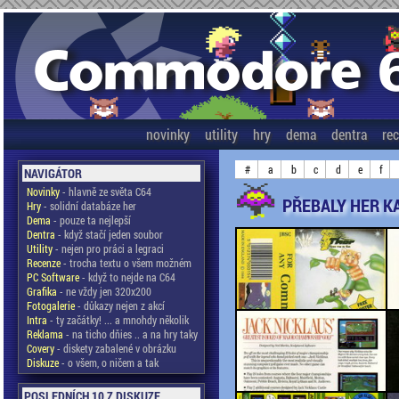
novinky
utility
hry
dema
dentra
re
#
a
b
c
d
e
f
NAVIGÁTOR
Novinky
- hlavně ze světa C64
PŘEBALY HER KA
Hry
- solidní databáze her
Dema
- pouze ta nejlepší
Dentra
- když stačí jeden soubor
Utility
- nejen pro práci a legraci
Recenze
- trocha textu o všem možném
PC Software
- když to nejde na C64
Grafika
- ne vždy jen 320x200
Fotogalerie
- důkazy nejen z akcí
Intra
- ty začátky! ... a mnohdy několik
Reklama
- na ticho dňies .. a na hry taky
Covery
- diskety zabalené v obrázku
Diskuze
- o všem, o ničem a tak
POSLEDNÍCH 10 Z DISKUZE