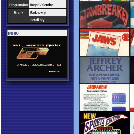
Programátor
Roger Valentine
Grafik
(Unknown)
detail hry
INTRO