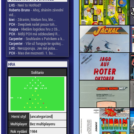
LHS
- Není to HotRod?
Roberto Bruno
- Ahoj, sháním závodní
vid...
kiwi
- Zdravim, hledam hru, kte...
PCH
- DeepSeek našel pouze toh...
Kuppa
- Hledám logickou hru z C6...
PCH
- Mdlý PCH má odzkoušený R...
Carpenter
- Souhlasím s Patrikem a k...
Carpenter
- Vše už funguje ke spokoj...
LHS
- Nerozporuju. Jen mě poba...
PCH
- Mas dve moznosti. 1. bu...
HRA
Solitario
Herní styl
[uncategorized]
Multiplayer
Bez multiplayeru
Rok vydání
1984