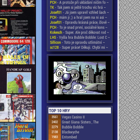
PCH
- A protože při ukládání ničím fo ~
TK
- Tak jsem si ještě trochu víc hrá ~
Josef01
- Já jsem upravil vzhled šach ~
PCH
- mám ji ;) a hral jsem na ni asi ~
Josef01
- Opravdu krásná práce, člově ~
PCH
- To je snad první, sociálně kons ~
Kokesch
- Super. Ale proč děkovat rod ~
LHS
- Vyšla hra Bubble Bobble: Lost C ~
Sillicon
- Toto je opravdu utlimátní ~
sc128
- Super práce! Děkuji. Chybí mi ~
TOP 10 HRY
3561
Vegas Casino II
2402
Great Giana Sisters , The
2279
Bubble Bobble
2138
Blackwyche
1983
Entombed