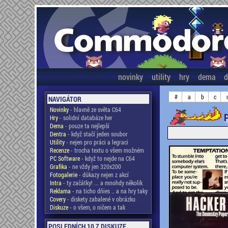
novinky
utility
hry
dema
d
#
a
b
c
NAVIGÁTOR
Novinky
- hlavně ze světa C64
Hry
- solidní databáze her
Dema
- pouze ta nejlepší
Dentra
- když stačí jeden soubor
Utility
- nejen pro práci a legraci
Recenze
- trocha textu o všem možném
PC Software
- když to nejde na C64
Grafika
- ne vždy jen 320x200
Fotogalerie
- důkazy nejen z akcí
Intra
- ty začátky! ... a mnohdy několik
Reklama
- na ticho dňies .. a na hry taky
Covery
- diskety zabalené v obrázku
Diskuze
- o všem, o ničem a tak
POSLEDNÍCH 10 Z DISKUZE