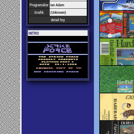
Programátor
Ian Adam
Grafik
(Unknown)
detail hry
INTRO