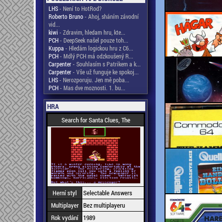
LHS
- Není to HotRod?
Roberto Bruno
- Ahoj, sháním závodní
vid...
kiwi
- Zdravim, hledam hru, kte...
PCH
- DeepSeek našel pouze toh...
Kuppa
- Hledám logickou hru z C6...
PCH
- Mdlý PCH má odzkoušený R...
Carpenter
- Souhlasím s Patrikem a k...
Carpenter
- Vše už funguje ke spokoj...
LHS
- Nerozporuju. Jen mě poba...
PCH
- Mas dve moznosti. 1. bu...
HRA
Search for Santa Clues, The
Herní styl
Selectable Answers
Multiplayer
Bez multiplayeru
Rok vydání
1989