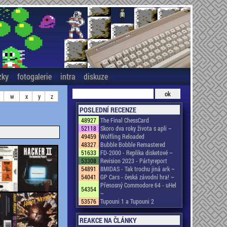
zky
fotogalerie
intra
diskuze
w
x
y
z
POSLEDNÍ RECENZE
48927
The Final ChessCard
52118
Skoro dva roky života s apli ~
49459
Wolfling Reloaded
48327
Bubble Bobble Remastered
51633
FD-2000 - Replika disketové ~
53308
Revision 2023 - Pártyreport
54891
8MIDAS - Tak trochu jiná ark ~
54041
GP Cars - česká závodní hra! ~
Přenosný Commodore 64 - uHel
54354
~
53576
Tupouni 1 a Tupouni 2
REAKCE NA ČLÁNKY