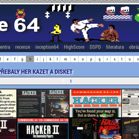
entra
recenze
inception64
HighScore
DSPD
literatura
obrá
d
e
f
g
h
i
j
k
l
m
n
o
p
q
r
s
t
u
v
PŘEBALY HER KAZET A DISKET
0
1