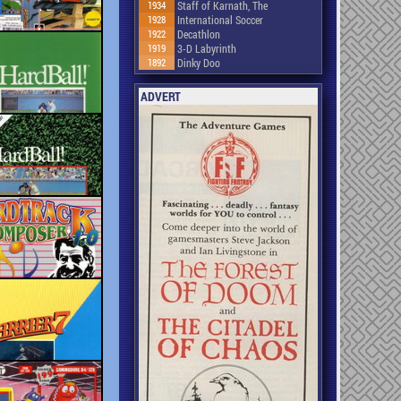
1934
Staff of Karnath, The
1928
International Soccer
1922
Decathlon
1919
3-D Labyrinth
1892
Dinky Doo
ADVERT