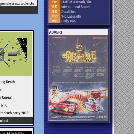
1934
Staff of Karnath, The
pomalejší než todlencto
1927
International Soccer
1922
Decathlon
1919
3-D Labyrinth
1891
Dinky Doo
ADVERT
ing Death
í
/ Unreal
& F6
imeisch party 2018
nload