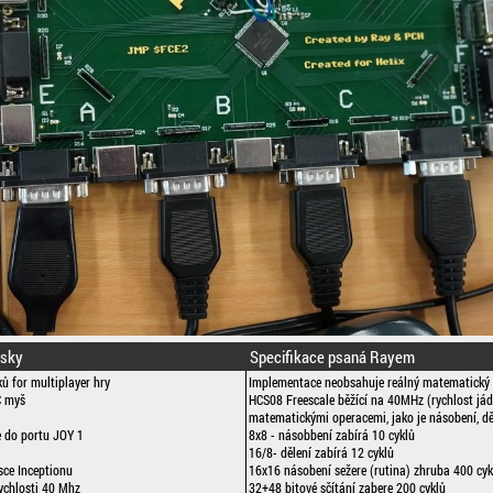
dsky
Specifikace psaná Rayem
ů for multiplayer hry
Implementace neobsahuje reálný matematický 
C myš
HCS08 Freescale běžící na 40MHz (rychlost jád
matematickými operacemi, jako je násobení, dě
 do portu JOY 1
8x8 - násobbení zabírá 10 cyklů
16/8- dělení zabírá 12 cyklů
sce Inceptionu
16x16 násobení sežere (rutina) zhruba 400 cykl
ychlosti 40 Mhz
32+48 bitové sčítání zabere 200 cyklů