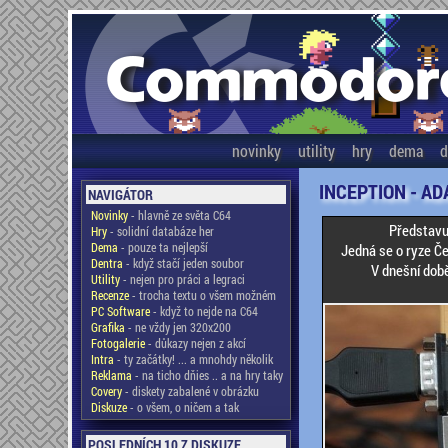
novinky
utility
hry
dema
d
INCEPTION - A
NAVIGÁTOR
Novinky
- hlavně ze světa C64
Představu
Hry
- solidní databáze her
Dema
- pouze ta nejlepší
Jedná se o ryze Če
Dentra
- když stačí jeden soubor
V dnešní době
Utility
- nejen pro práci a legraci
Recenze
- trocha textu o všem možném
PC Software
- když to nejde na C64
Grafika
- ne vždy jen 320x200
Fotogalerie
- důkazy nejen z akcí
Intra
- ty začátky! ... a mnohdy několik
Reklama
- na ticho dňies .. a na hry taky
Covery
- diskety zabalené v obrázku
Diskuze
- o všem, o ničem a tak
POSLEDNÍCH 10 Z DISKUZE