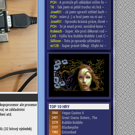
PCH
- A protože při ukládání ničím fo ~
TK
- Tak jsem si ještě trochu víc hrá ~
Josef01
- Já jsem upravil vzhled šach ~
PCH
- mám ji ;) a hral jsem na ni asi ~
Josef01
- Opravdu krásná práce, člově ~
PCH
- To je snad první, sociálně kons ~
Kokesch
- Super. Ale proč děkovat rod ~
LHS
- Vyšla hra Bubble Bobble: Lost C ~
Sillicon
- Toto je opravdu utlimátní ~
sc128
- Super práce! Děkuji. Chybí mi ~
koprprocesor ale procesor
TOP 10 HRY
ra) se základními
3560
Vegas Casino II
lení atd.
2401
Great Giana Sisters , The
2278
Bubble Bobble
2137
Blackwyche
ů (32 bitový výsledek)
1982
Entombed