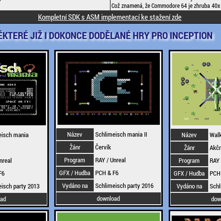
Což znamená, že Commodore 64 je zhruba 40x 
Kompletní SDK s ASM implementací ke stažení zde
NĚKTERÉ JIŽ I DOKONCE DODĚLANÉ HRY PRO INCEPTION
Název
Schlimeisch mania II
eisch mania
Název
Walk
Žánr
Červík
Žánr
Akčn
Program
RAY / Unreal
nreal
Program
RAY 
GFX / Hudba
PCH & F6
F6
GFX / Hudba
PCH 
Vydáno na
Schlimeisch party 2016
isch party 2013
Vydáno na
Schl
download
oad
dow