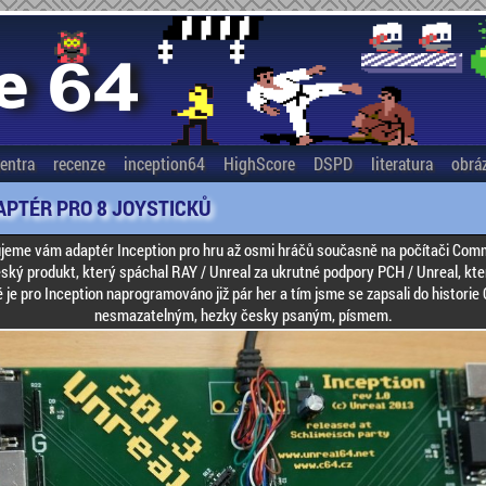
entra
recenze
inception64
HighScore
DSPD
literatura
obrá
DAPTÉR PRO 8 JOYSTICKŮ
jeme vám adaptér Inception pro hru až osmi hráčů současně na počítači Com
ský produkt, který spáchal RAY / Unreal za ukrutné podpory PCH / Unreal, kte
 je pro Inception naprogramováno již pár her a tím jsme se zapsali do histori
nesmazatelným, hezky česky psaným, písmem.