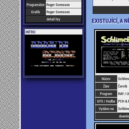
Programátor
Roger Svensson
Grafik
Roger Svensson
detail hry
EXISTUJÍCÍ, A 
INTRO
Název
Schlim
Žánr
Červík
Program
RAY / U
GFX / Hudba
PCH & 
Vydáno na
Schlime
downl