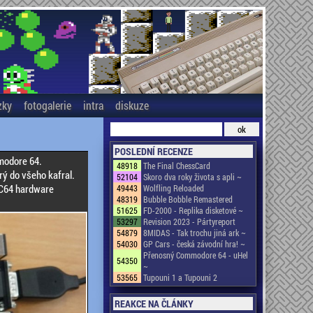
zky
fotogalerie
intra
diskuze
POSLEDNÍ RECENZE
modore 64.
48918
The Final ChessCard
rý do všeho kafral.
52104
Skoro dva roky života s apli ~
e C64 hardware
49443
Wolfling Reloaded
48319
Bubble Bobble Remastered
51625
FD-2000 - Replika disketové ~
53297
Revision 2023 - Pártyreport
54879
8MIDAS - Tak trochu jiná ark ~
54030
GP Cars - česká závodní hra! ~
Přenosný Commodore 64 - uHel
54350
~
53565
Tupouni 1 a Tupouni 2
REAKCE NA ČLÁNKY