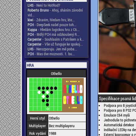
LHS
- Není to HotRod?
Roberto Bruno
- Ahoj, sháním závodní
vid...
kiwi
- Zdravim, hledam hru, kte...
PCH
- DeepSeek našel pouze toh...
Kuppa
- Hledám logickou hru z C6...
PCH
- Mdlý PCH má odzkoušený R...
Carpenter
- Souhlasím s Patrikem a k...
Carpenter
- Vše už funguje ke spokoj...
LHS
- Nerozporuju. Jen mě poba...
PCH
- Mas dve moznosti. 1. bu...
HRA
Othello
Specifikace psaná li
Podpora pro 8 joystick
Podpora pro 8 PS2 P
Emulace C64 myši
Herní styl
Othello
Jednoduše to píchnete
Automatická detekce
Multiplayer
Bez multiplayeru
Indikační LEDky na de
Rok vydání
1988
Externí koprocesor o r