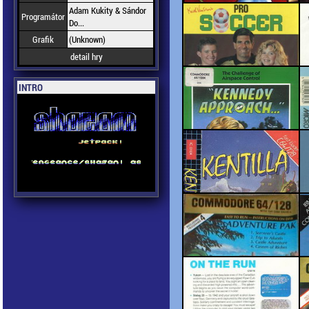
Adam Kukity & Sándor
Programátor
Do...
Grafik
(Unknown)
detail hry
INTRO