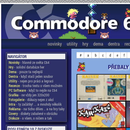
novinky
utility
hry
dema
dentra
re
#
a
b
c
d
e
f
NAVIGÁTOR
Novinky
- hlavně ze světa C64
PŘEBALY 
Hry
- solidní databáze her
Dema
- pouze ta nejlepší
Dentra
- když stačí jeden soubor
Utility
- nejen pro práci a legraci
Recenze
- trocha textu o všem možném
PC Software
- když to nejde na C64
Grafika
- ne vždy jen 320x200
Fotogalerie
- důkazy nejen z akcí
Intra
- ty začátky! ... a mnohdy několik
Reklama
- na ticho dňies .. a na hry taky
Covery
- diskety zabalené v obrázku
Diskuze
- o všem, o ničem a tak
POSLEDNÍCH 10 Z DISKUZE