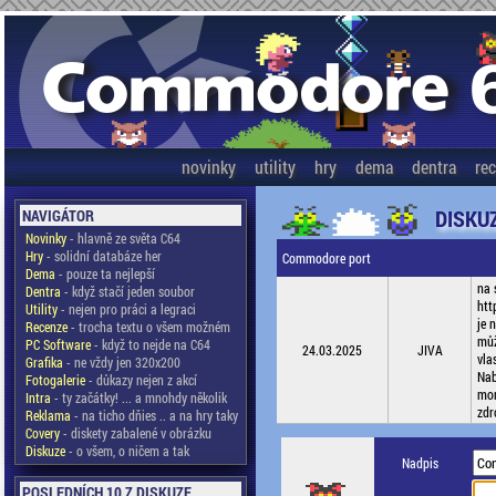
novinky
utility
hry
dema
dentra
re
DISKU
NAVIGÁTOR
Novinky
- hlavně ze světa C64
Hry
- solidní databáze her
Commodore port
Dema
- pouze ta nejlepší
na 
Dentra
- když stačí jeden soubor
htt
Utility
- nejen pro práci a legraci
je 
Recenze
- trocha textu o všem možném
můž
PC Software
- když to nejde na C64
24.03.2025
JIVA
vla
Grafika
- ne vždy jen 320x200
Nab
Fotogalerie
- důkazy nejen z akcí
mon
Intra
- ty začátky! ... a mnohdy několik
zdr
Reklama
- na ticho dňies .. a na hry taky
Covery
- diskety zabalené v obrázku
Diskuze
- o všem, o ničem a tak
Nadpis
POSLEDNÍCH 10 Z DISKUZE