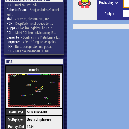
Duchaplný text
LHS
- Není to HotRod?
Roberto Bruno
- Ahoj, sháním závodní
Podpis
vid...
kiwi
- Zdravim, hledam hru, kte...
PCH
- DeepSeek našel pouze toh...
Kuppa
- Hledám logickou hru z C6...
PCH
- Mdlý PCH má odzkoušený R...
Carpenter
- Souhlasím s Patrikem a k...
Carpenter
- Vše už funguje ke spokoj...
LHS
- Nerozporuju. Jen mě poba...
PCH
- Mas dve moznosti. 1. bu...
HRA
Intruder
Herní styl
Miscellaneous
Multiplayer
Bez multiplayeru
Rok vydání
1984