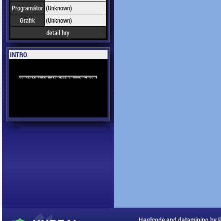
Programátor
(Unknown)
Grafik
(Unknown)
detail hry
INTRO
Hardcode and datamining by 