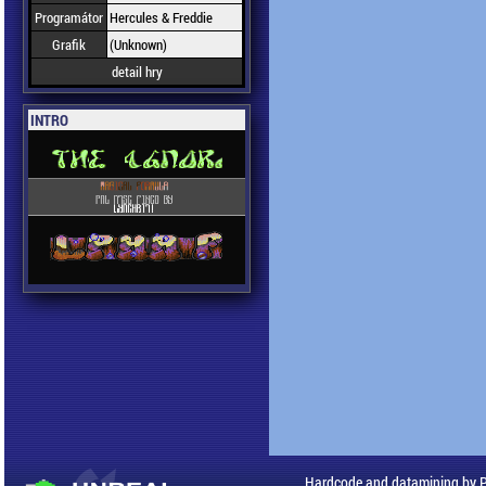
Programátor
Hercules & Freddie
Grafik
(Unknown)
detail hry
INTRO
Hardcode and datamining by 