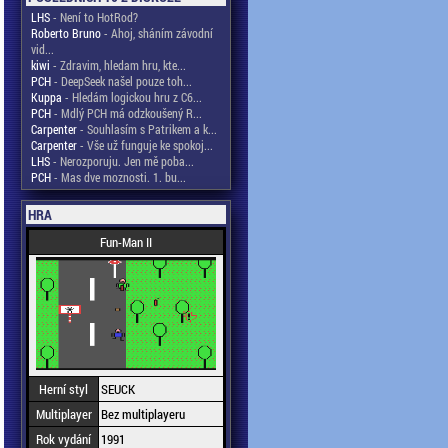
LHS
- Není to HotRod?
Roberto Bruno
- Ahoj, sháním závodní
vid...
kiwi
- Zdravim, hledam hru, kte...
PCH
- DeepSeek našel pouze toh...
Kuppa
- Hledám logickou hru z C6...
PCH
- Mdlý PCH má odzkoušený R...
Carpenter
- Souhlasím s Patrikem a k...
Carpenter
- Vše už funguje ke spokoj...
LHS
- Nerozporuju. Jen mě poba...
PCH
- Mas dve moznosti. 1. bu...
HRA
Fun-Man II
Herní styl
SEUCK
Multiplayer
Bez multiplayeru
Rok vydání
1991