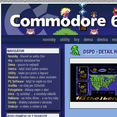
novinky
utility
hry
dema
dentra
re
DSPD - DETAIL 
NAVIGÁTOR
Novinky
- hlavně ze světa C64
Hry
- solidní databáze her
Dema
- pouze ta nejlepší
Dentra
- když stačí jeden soubor
Utility
- nejen pro práci a legraci
Recenze
- trocha textu o všem možném
PC Software
- když to nejde na C64
Grafika
- ne vždy jen 320x200
Fotogalerie
- důkazy nejen z akcí
Intra
- ty začátky! ... a mnohdy několik
Reklama
- na ticho dňies .. a na hry taky
Covery
- diskety zabalené v obrázku
Diskuze
- o všem, o ničem a tak
POSLEDNÍCH 10 Z DISKUZE