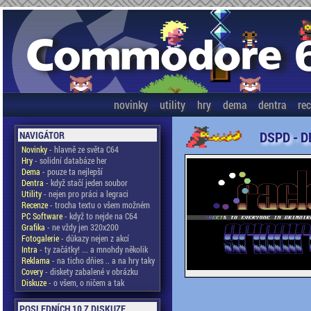
novinky
utility
hry
dema
dentra
re
DSPD - D
NAVIGÁTOR
Novinky
- hlavně ze světa C64
Hry
- solidní databáze her
Dema
- pouze ta nejlepší
Dentra
- když stačí jeden soubor
Utility
- nejen pro práci a legraci
Recenze
- trocha textu o všem možném
PC Software
- když to nejde na C64
Grafika
- ne vždy jen 320x200
Fotogalerie
- důkazy nejen z akcí
Intra
- ty začátky! ... a mnohdy několik
Reklama
- na ticho dňies .. a na hry taky
Covery
- diskety zabalené v obrázku
Diskuze
- o všem, o ničem a tak
POSLEDNÍCH 10 Z DISKUZE