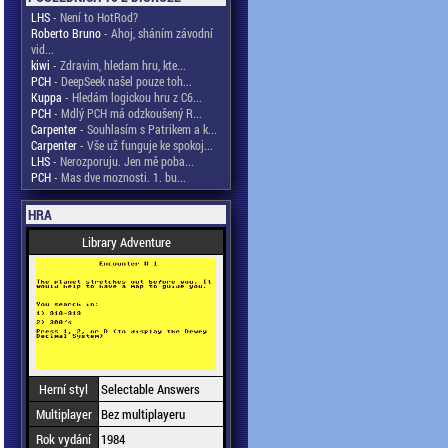
LHS
- Není to HotRod?
Roberto Bruno
- Ahoj, sháním závodní
vid...
kiwi
- Zdravim, hledam hru, kte...
PCH
- DeepSeek našel pouze toh...
Kuppa
- Hledám logickou hru z C6...
PCH
- Mdlý PCH má odzkoušený R...
Carpenter
- Souhlasím s Patrikem a k...
Carpenter
- Vše už funguje ke spokoj...
LHS
- Nerozporuju. Jen mě poba...
PCH
- Mas dve moznosti. 1. bu...
HRA
Library Adventure
Herní styl
Selectable Answers
Multiplayer
Bez multiplayeru
Rok vydání
1984