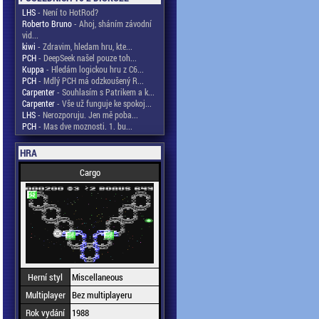
LHS
- Není to HotRod?
Roberto Bruno
- Ahoj, sháním závodní
vid...
kiwi
- Zdravim, hledam hru, kte...
PCH
- DeepSeek našel pouze toh...
Kuppa
- Hledám logickou hru z C6...
PCH
- Mdlý PCH má odzkoušený R...
Carpenter
- Souhlasím s Patrikem a k...
Carpenter
- Vše už funguje ke spokoj...
LHS
- Nerozporuju. Jen mě poba...
PCH
- Mas dve moznosti. 1. bu...
HRA
Cargo
Herní styl
Miscellaneous
Multiplayer
Bez multiplayeru
Rok vydání
1988