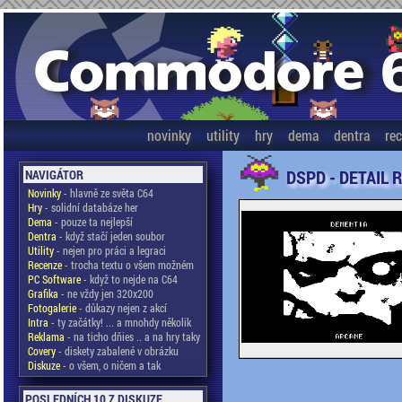
novinky
utility
hry
dema
dentra
re
DSPD - DETAIL 
NAVIGÁTOR
Novinky
- hlavně ze světa C64
Hry
- solidní databáze her
Dema
- pouze ta nejlepší
Dentra
- když stačí jeden soubor
Utility
- nejen pro práci a legraci
Recenze
- trocha textu o všem možném
PC Software
- když to nejde na C64
Grafika
- ne vždy jen 320x200
Fotogalerie
- důkazy nejen z akcí
Intra
- ty začátky! ... a mnohdy několik
Reklama
- na ticho dňies .. a na hry taky
Covery
- diskety zabalené v obrázku
Diskuze
- o všem, o ničem a tak
POSLEDNÍCH 10 Z DISKUZE