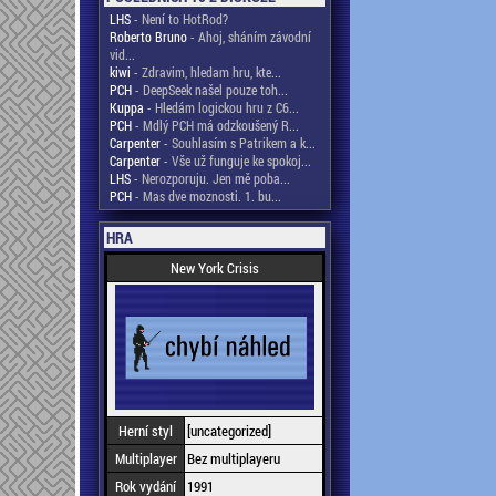
LHS
- Není to HotRod?
Roberto Bruno
- Ahoj, sháním závodní
vid...
kiwi
- Zdravim, hledam hru, kte...
PCH
- DeepSeek našel pouze toh...
Kuppa
- Hledám logickou hru z C6...
PCH
- Mdlý PCH má odzkoušený R...
Carpenter
- Souhlasím s Patrikem a k...
Carpenter
- Vše už funguje ke spokoj...
LHS
- Nerozporuju. Jen mě poba...
PCH
- Mas dve moznosti. 1. bu...
HRA
New York Crisis
Herní styl
[uncategorized]
Multiplayer
Bez multiplayeru
Rok vydání
1991