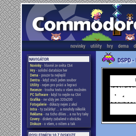
novinky
utility
hry
dema
d
DSPD -
NAVIGÁTOR
Novinky
- hlavně ze světa C64
Hry
- solidní databáze her
Dema
- pouze ta nejlepší
Dentra
- když stačí jeden soubor
Utility
- nejen pro práci a legraci
Recenze
- trocha textu o všem možném
PC Software
- když to nejde na C64
Grafika
- ne vždy jen 320x200
Fotogalerie
- důkazy nejen z akcí
Intra
- ty začátky! ... a mnohdy několik
Reklama
- na ticho dňies .. a na hry taky
Covery
- diskety zabalené v obrázku
Diskuze
- o všem, o ničem a tak
POSLEDNÍCH 10 Z DISKUZE