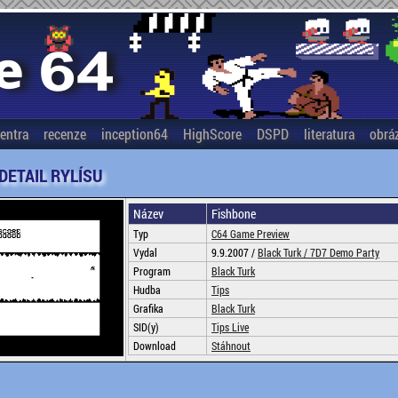
entra
recenze
inception64
HighScore
DSPD
literatura
obrá
 DETAIL RYLÍSU
Název
Fishbone
Typ
C64 Game Preview
Vydal
9.9.2007 /
Black Turk /
7D7 Demo Party
Program
Black Turk
Hudba
Tips
Grafika
Black Turk
SID(y)
Tips Live
Download
Stáhnout