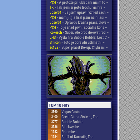
PCH
- A protože při ukládání ničím fo ~
TK
- Tak jsem si ještě trochu víc hrá ~
Josef01
- Já jsem upravil vzhled šach ~
PCH
- mám ji ;) a hral jsem na ni asi ~
Josef01
- Opravdu krásná práce, člově ~
PCH
- To je snad první, sociálně kons ~
Kokesch
- Super. Ale proč děkovat rod ~
LHS
- Vyšla hra Bubble Bobble: Lost C ~
Sillicon
- Toto je opravdu utlimátní ~
sc128
- Super práce! Děkuji. Chybí mi ~
TOP 10 HRY
3560
Vegas Casino II
2400
Great Giana Sisters , The
2277
Bubble Bobble
2136
Blackwyche
1982
Entombed
1934
Staff of Karnath, The