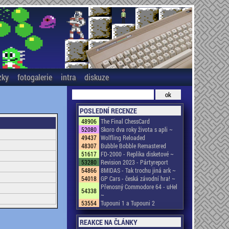
zky
fotogalerie
intra
diskuze
POSLEDNÍ RECENZE
48906
The Final ChessCard
52080
Skoro dva roky života s apli ~
49437
Wolfling Reloaded
48307
Bubble Bobble Remastered
51617
FD-2000 - Replika disketové ~
53280
Revision 2023 - Pártyreport
54866
8MIDAS - Tak trochu jiná ark ~
54018
GP Cars - česká závodní hra! ~
Přenosný Commodore 64 - uHel
54338
~
53554
Tupouni 1 a Tupouni 2
REAKCE NA ČLÁNKY