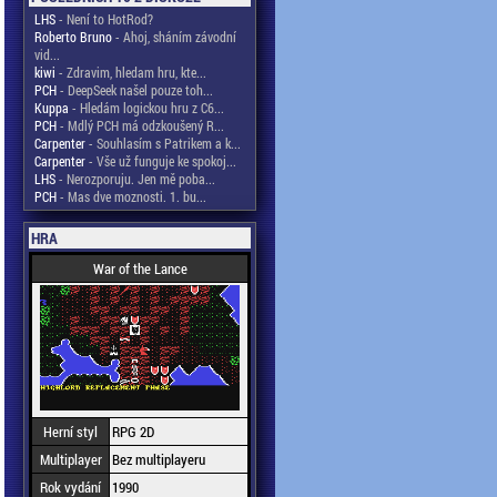
LHS
- Není to HotRod?
Roberto Bruno
- Ahoj, sháním závodní
vid...
kiwi
- Zdravim, hledam hru, kte...
PCH
- DeepSeek našel pouze toh...
Kuppa
- Hledám logickou hru z C6...
PCH
- Mdlý PCH má odzkoušený R...
Carpenter
- Souhlasím s Patrikem a k...
Carpenter
- Vše už funguje ke spokoj...
LHS
- Nerozporuju. Jen mě poba...
PCH
- Mas dve moznosti. 1. bu...
HRA
War of the Lance
Herní styl
RPG 2D
Multiplayer
Bez multiplayeru
Rok vydání
1990