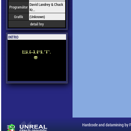
David Landrey & Chuck
Programátor
Kr...
Grafik
(Unknown)
detail hry
INTRO
Hardcode and datamining by 