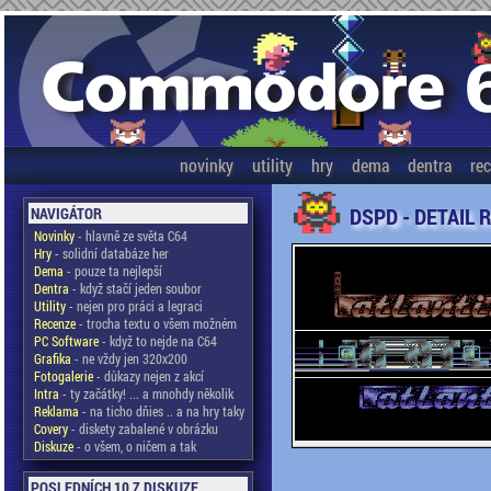
novinky
utility
hry
dema
dentra
re
DSPD - DETAIL 
NAVIGÁTOR
Novinky
- hlavně ze světa C64
Hry
- solidní databáze her
Dema
- pouze ta nejlepší
Dentra
- když stačí jeden soubor
Utility
- nejen pro práci a legraci
Recenze
- trocha textu o všem možném
PC Software
- když to nejde na C64
Grafika
- ne vždy jen 320x200
Fotogalerie
- důkazy nejen z akcí
Intra
- ty začátky! ... a mnohdy několik
Reklama
- na ticho dňies .. a na hry taky
Covery
- diskety zabalené v obrázku
Diskuze
- o všem, o ničem a tak
POSLEDNÍCH 10 Z DISKUZE