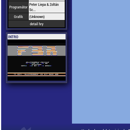
Peter Liepa & Zoltán
Programátor
Sc...
Grafik
(Unknown)
detail hry
INTRO