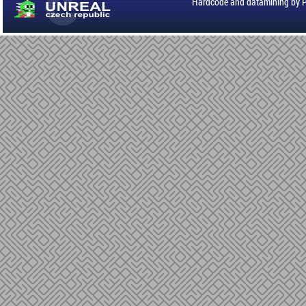
Hardcode and datamining by 