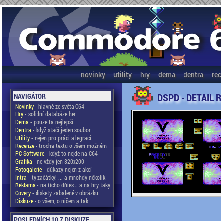
novinky
utility
hry
dema
dentra
re
DSPD - DETAIL 
NAVIGÁTOR
Novinky
- hlavně ze světa C64
Hry
- solidní databáze her
Dema
- pouze ta nejlepší
Dentra
- když stačí jeden soubor
Utility
- nejen pro práci a legraci
Recenze
- trocha textu o všem možném
PC Software
- když to nejde na C64
Grafika
- ne vždy jen 320x200
Fotogalerie
- důkazy nejen z akcí
Intra
- ty začátky! ... a mnohdy několik
Reklama
- na ticho dňies .. a na hry taky
Covery
- diskety zabalené v obrázku
Diskuze
- o všem, o ničem a tak
POSLEDNÍCH 10 Z DISKUZE