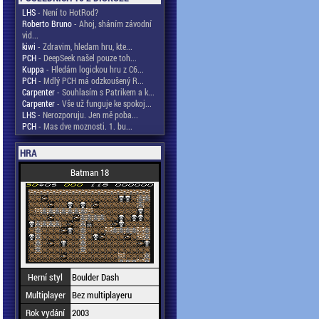
LHS
- Není to HotRod?
Roberto Bruno
- Ahoj, sháním závodní
vid...
kiwi
- Zdravim, hledam hru, kte...
PCH
- DeepSeek našel pouze toh...
Kuppa
- Hledám logickou hru z C6...
PCH
- Mdlý PCH má odzkoušený R...
Carpenter
- Souhlasím s Patrikem a k...
Carpenter
- Vše už funguje ke spokoj...
LHS
- Nerozporuju. Jen mě poba...
PCH
- Mas dve moznosti. 1. bu...
HRA
Batman 18
Herní styl
Boulder Dash
Multiplayer
Bez multiplayeru
Rok vydání
2003