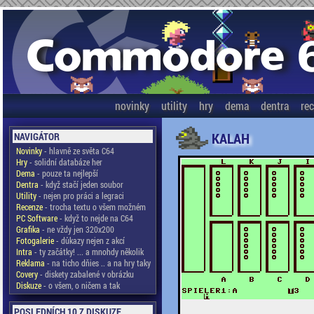
novinky
utility
hry
dema
dentra
re
KALAH
NAVIGÁTOR
Novinky
- hlavně ze světa C64
Hry
- solidní databáze her
Dema
- pouze ta nejlepší
Dentra
- když stačí jeden soubor
Utility
- nejen pro práci a legraci
Recenze
- trocha textu o všem možném
PC Software
- když to nejde na C64
Grafika
- ne vždy jen 320x200
Fotogalerie
- důkazy nejen z akcí
Intra
- ty začátky! ... a mnohdy několik
Reklama
- na ticho dňies .. a na hry taky
Covery
- diskety zabalené v obrázku
Diskuze
- o všem, o ničem a tak
POSLEDNÍCH 10 Z DISKUZE