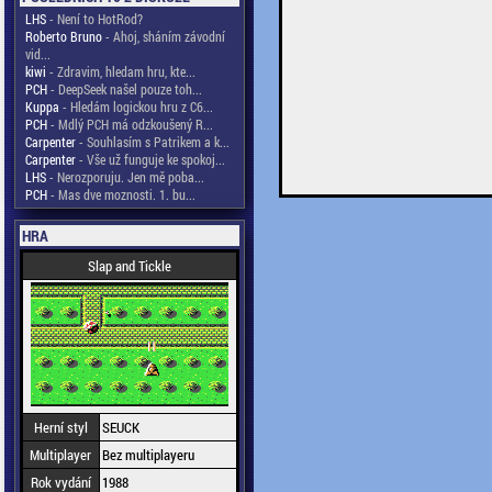
LHS
- Není to HotRod?
Roberto Bruno
- Ahoj, sháním závodní
vid...
kiwi
- Zdravim, hledam hru, kte...
PCH
- DeepSeek našel pouze toh...
Kuppa
- Hledám logickou hru z C6...
PCH
- Mdlý PCH má odzkoušený R...
Carpenter
- Souhlasím s Patrikem a k...
Carpenter
- Vše už funguje ke spokoj...
LHS
- Nerozporuju. Jen mě poba...
PCH
- Mas dve moznosti. 1. bu...
HRA
Slap and Tickle
Herní styl
SEUCK
Multiplayer
Bez multiplayeru
Rok vydání
1988