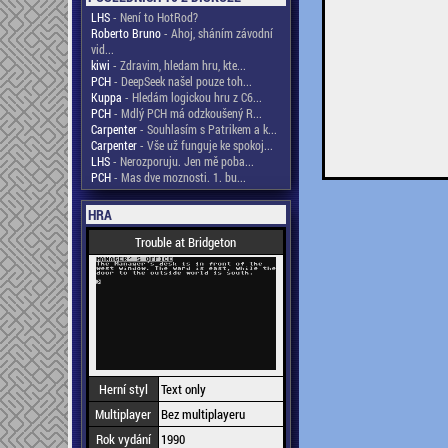
LHS
- Není to HotRod?
Roberto Bruno
- Ahoj, sháním závodní
vid...
kiwi
- Zdravim, hledam hru, kte...
PCH
- DeepSeek našel pouze toh...
Kuppa
- Hledám logickou hru z C6...
PCH
- Mdlý PCH má odzkoušený R...
Carpenter
- Souhlasím s Patrikem a k...
Carpenter
- Vše už funguje ke spokoj...
LHS
- Nerozporuju. Jen mě poba...
PCH
- Mas dve moznosti. 1. bu...
HRA
Trouble at Bridgeton
Herní styl
Text only
Multiplayer
Bez multiplayeru
Rok vydání
1990