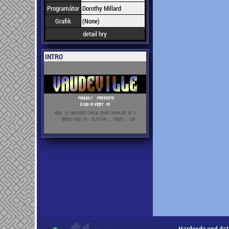
Programátor
Dorothy Millard
Grafik
(None)
detail hry
INTRO
Hardcode and dat