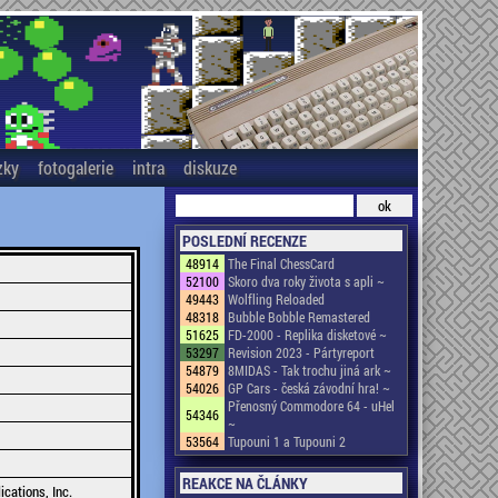
zky
fotogalerie
intra
diskuze
POSLEDNÍ RECENZE
48914
The Final ChessCard
52100
Skoro dva roky života s apli ~
49443
Wolfling Reloaded
48318
Bubble Bobble Remastered
51625
FD-2000 - Replika disketové ~
53297
Revision 2023 - Pártyreport
54879
8MIDAS - Tak trochu jiná ark ~
54026
GP Cars - česká závodní hra! ~
Přenosný Commodore 64 - uHel
54346
~
53564
Tupouni 1 a Tupouni 2
REAKCE NA ČLÁNKY
ations, Inc.