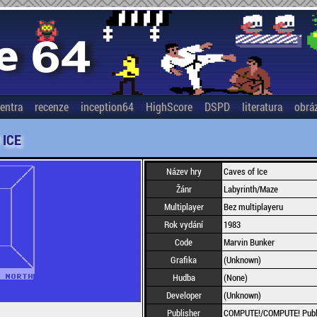
entra
recenze
inception64
HighScore
DSPD
literatura
obrá
 ICE
Název hry
Caves of Ice
Žánr
Labyrinth/Maze
Multiplayer
Bez multiplayeru
Rok vydání
1983
Code
Marvin Bunker
Grafika
(Unknown)
Hudba
(None)
Developer
(Unknown)
Publisher
COMPUTE!/COMPUTE! Public