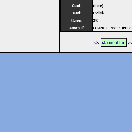
Crack
(None)
Jazyk
English
Staženo
392
Komentář
COMPUTE! 1983/09 (Issue
<<
>
stáhnout hru