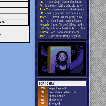
PCH
- A protože při ukládání ničím fo ~
TK
- Tak jsem si ještě trochu víc hrá ~
Josef01
- Já jsem upravil vzhled šach ~
PCH
- mám ji ;) a hral jsem na ni asi ~
Josef01
- Opravdu krásná práce, člově ~
PCH
- To je snad první, sociálně kons ~
 #40)
Kokesch
- Super. Ale proč děkovat rod ~
LHS
- Vyšla hra Bubble Bobble: Lost C ~
Sillicon
- Toto je opravdu utlimátní ~
>
sc128
- Super práce! Děkuji. Chybí mi ~
TOP 10 HRY
3560
Vegas Casino II
2401
Great Giana Sisters , The
2277
Bubble Bobble
2137
Blackwyche
1982
Entombed