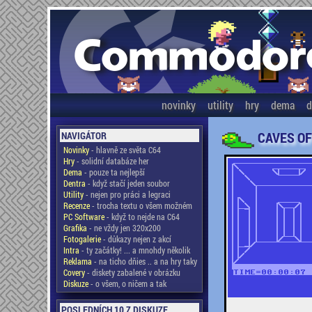
novinky
utility
hry
dema
d
CAVES OF
NAVIGÁTOR
Novinky
- hlavně ze světa C64
Hry
- solidní databáze her
Dema
- pouze ta nejlepší
Dentra
- když stačí jeden soubor
Utility
- nejen pro práci a legraci
Recenze
- trocha textu o všem možném
PC Software
- když to nejde na C64
Grafika
- ne vždy jen 320x200
Fotogalerie
- důkazy nejen z akcí
Intra
- ty začátky! ... a mnohdy několik
Reklama
- na ticho dňies .. a na hry taky
Covery
- diskety zabalené v obrázku
Diskuze
- o všem, o ničem a tak
POSLEDNÍCH 10 Z DISKUZE