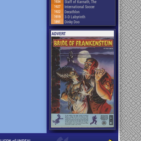
1934
Staff of Karnath, The
1927
International Soccer
1922
Decathlon
1919
3-D Labyrinth
1891
Dinky Doo
ADVERT
ILLICON of UNREAL