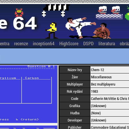
entra
recenze
inception64
HighScore
DSPD
literatura
obrá
Název hry
Chem-12
Žánr
Miscellaneous
Multiplayer
Bez multiplayeru
Rok vydání
1983
Code
Catherin McVittie & Chris
Grafika
(Unknown)
Hudba
(None)
Developer
(Unknown)
Publisher
Commodore Educational S