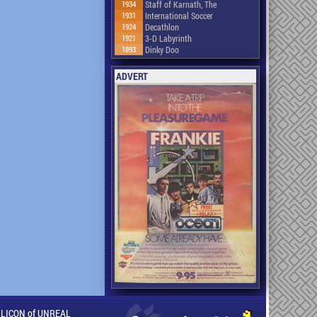
1934
Staff of Karnath, The
1931
International Soccer
1924
Decathlon
1921
3-D Labyrinth
1893
Dinky Doo
ADVERT
ILLICON of UNREAL