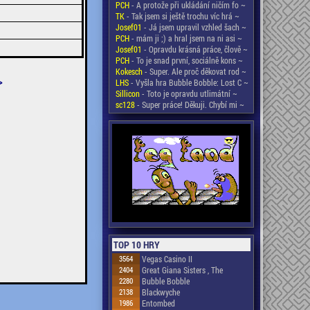
PCH
- A protože při ukládání ničím fo ~
TK
- Tak jsem si ještě trochu víc hrá ~
Josef01
- Já jsem upravil vzhled šach ~
PCH
- mám ji ;) a hral jsem na ni asi ~
Josef01
- Opravdu krásná práce, člově ~
PCH
- To je snad první, sociálně kons ~
Kokesch
- Super. Ale proč děkovat rod ~
>
LHS
- Vyšla hra Bubble Bobble: Lost C ~
Sillicon
- Toto je opravdu utlimátní ~
sc128
- Super práce! Děkuji. Chybí mi ~
TOP 10 HRY
3564
Vegas Casino II
2404
Great Giana Sisters , The
2280
Bubble Bobble
2138
Blackwyche
1986
Entombed