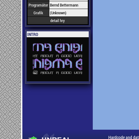
Programátor
Bernd Bettermann
Grafik
(Unknown)
detail hry
INTRO
Hardcode and dat