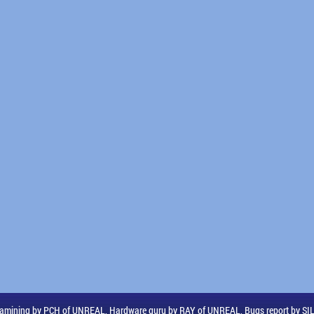
amining by PCH of UNREAL, Hardware guru by RAY of UNREAL, Bugs report by S