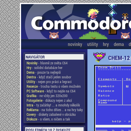
novinky
utility
hry
dema
d
CHEM-12
NAVIGÁTOR
Novinky
- hlavně ze světa C64
Hry
- solidní databáze her
Dema
- pouze ta nejlepší
Dentra
- když stačí jeden soubor
Utility
- nejen pro práci a legraci
Recenze
- trocha textu o všem možném
PC Software
- když to nejde na C64
Grafika
- ne vždy jen 320x200
Fotogalerie
- důkazy nejen z akcí
Intra
- ty začátky! ... a mnohdy několik
Reklama
- na ticho dňies .. a na hry taky
Covery
- diskety zabalené v obrázku
Diskuze
- o všem, o ničem a tak
POSLEDNÍCH 10 Z DISKUZE