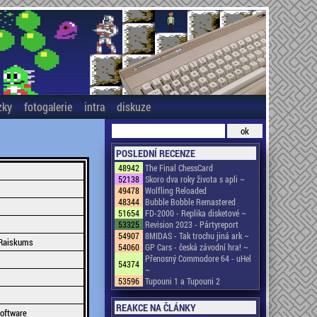
zky
fotogalerie
intra
diskuze
POSLEDNÍ RECENZE
48942
The Final ChessCard
52138
Skoro dva roky života s apli ~
49478
Wolfling Reloaded
48344
Bubble Bobble Remastered
51654
FD-2000 - Replika disketové ~
53325
Revision 2023 - Pártyreport
54907
8MIDAS - Tak trochu jiná ark ~
 Raiskums
54060
GP Cars - česká závodní hra! ~
Přenosný Commodore 64 - uHel
54374
~
53596
Tupouni 1 a Tupouni 2
REAKCE NA ČLÁNKY
oftware