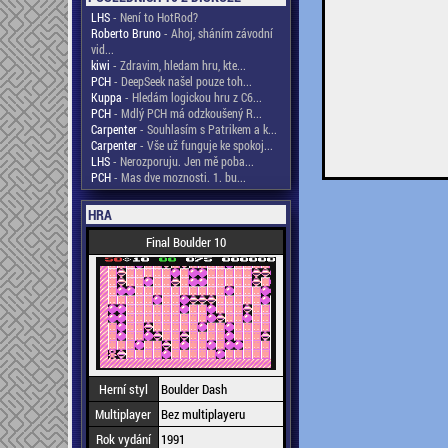
LHS
- Není to HotRod?
Roberto Bruno
- Ahoj, sháním závodní
vid...
kiwi
- Zdravim, hledam hru, kte...
PCH
- DeepSeek našel pouze toh...
Kuppa
- Hledám logickou hru z C6...
PCH
- Mdlý PCH má odzkoušený R...
Carpenter
- Souhlasím s Patrikem a k...
Carpenter
- Vše už funguje ke spokoj...
LHS
- Nerozporuju. Jen mě poba...
PCH
- Mas dve moznosti. 1. bu...
HRA
Final Boulder 10
Herní styl
Boulder Dash
Multiplayer
Bez multiplayeru
Rok vydání
1991