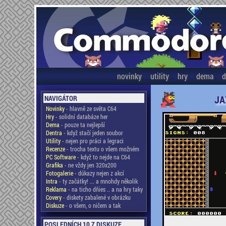
novinky
utility
hry
dema
d
JA
NAVIGÁTOR
Novinky
- hlavně ze světa C64
Hry
- solidní databáze her
Dema
- pouze ta nejlepší
Dentra
- když stačí jeden soubor
Utility
- nejen pro práci a legraci
Recenze
- trocha textu o všem možném
PC Software
- když to nejde na C64
Grafika
- ne vždy jen 320x200
Fotogalerie
- důkazy nejen z akcí
Intra
- ty začátky! ... a mnohdy několik
Reklama
- na ticho dňies .. a na hry taky
Covery
- diskety zabalené v obrázku
Diskuze
- o všem, o ničem a tak
POSLEDNÍCH 10 Z DISKUZE