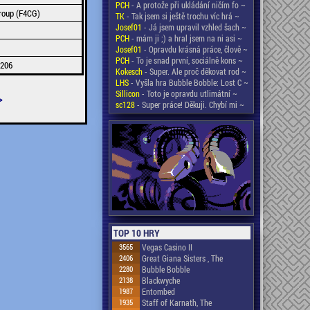
PCH
- A protože při ukládání ničím fo ~
roup (F4CG)
TK
- Tak jsem si ještě trochu víc hrá ~
Josef01
- Já jsem upravil vzhled šach ~
PCH
- mám ji ;) a hral jsem na ni asi ~
Josef01
- Opravdu krásná práce, člově ~
PCH
- To je snad první, sociálně kons ~
#206
Kokesch
- Super. Ale proč děkovat rod ~
LHS
- Vyšla hra Bubble Bobble: Lost C ~
Sillicon
- Toto je opravdu utlimátní ~
>
sc128
- Super práce! Děkuji. Chybí mi ~
TOP 10 HRY
3565
Vegas Casino II
2406
Great Giana Sisters , The
2280
Bubble Bobble
2138
Blackwyche
1987
Entombed
1935
Staff of Karnath, The