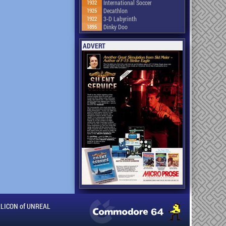
1932
International Soccer
1925
Decathlon
1922
3-D Labyrinth
1895
Dinky Doo
ADVERT
ILLICON of UNREAL