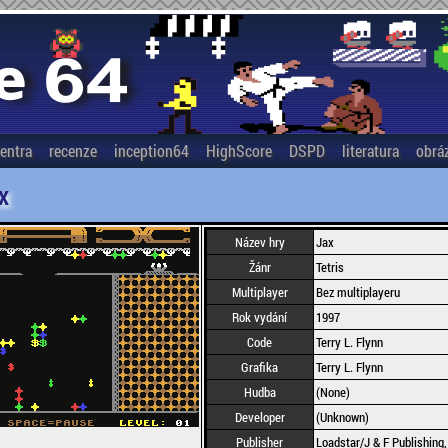
entra
recenze
inception64
HighScore
DSPD
literatura
obrá
X
Název hry
Jax
Žánr
Tetris
Multiplayer
Bez multiplayeru
Rok vydání
1997
Code
Terry L. Flynn
Grafika
Terry L. Flynn
Hudba
(None)
Developer
(Unknown)
Publisher
Loadstar/J & F Publishing, 