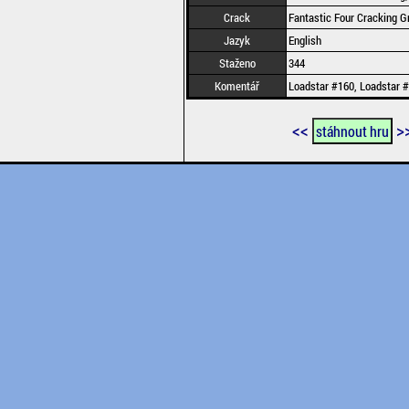
Crack
Fantastic Four Cracking G
Jazyk
English
Staženo
344
Komentář
Loadstar #160, Loadstar 
<<
>
stáhnout hru