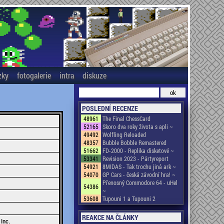
zky
fotogalerie
intra
diskuze
POSLEDNÍ RECENZE
48961
The Final ChessCard
52165
Skoro dva roky života s apli ~
49492
Wolfling Reloaded
48357
Bubble Bobble Remastered
51662
FD-2000 - Replika disketové ~
53341
Revision 2023 - Pártyreport
54921
8MIDAS - Tak trochu jiná ark ~
54070
GP Cars - česká závodní hra! ~
Přenosný Commodore 64 - uHel
54386
~
53608
Tupouni 1 a Tupouni 2
REAKCE NA ČLÁNKY
Inc.