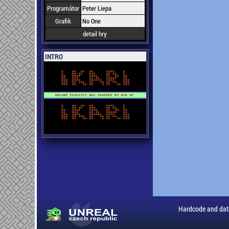
Programátor
Peter Liepa
Grafik
No One
detail hry
INTRO
Hardcode and dat