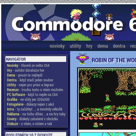
novinky
utility
hry
dema
dentra
re
ROBIN OF THE WO
NAVIGÁTOR
Novinky
- hlavně ze světa C64
Hry
- solidní databáze her
Dema
- pouze ta nejlepší
Dentra
- když stačí jeden soubor
Utility
- nejen pro práci a legraci
Recenze
- trocha textu o všem možném
PC Software
- když to nejde na C64
Grafika
- ne vždy jen 320x200
Fotogalerie
- důkazy nejen z akcí
Intra
- ty začátky! ... a mnohdy několik
Reklama
- na ticho dňies .. a na hry taky
Covery
- diskety zabalené v obrázku
Diskuze
- o všem, o ničem a tak
POSLEDNÍCH 10 Z DISKUZE