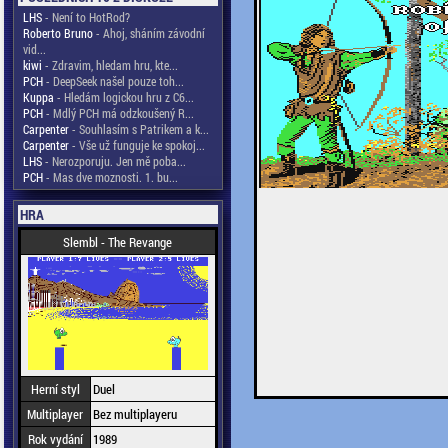
LHS
- Není to HotRod?
Roberto Bruno
- Ahoj, sháním závodní
vid...
kiwi
- Zdravim, hledam hru, kte...
PCH
- DeepSeek našel pouze toh...
Kuppa
- Hledám logickou hru z C6...
PCH
- Mdlý PCH má odzkoušený R...
Carpenter
- Souhlasím s Patrikem a k...
Carpenter
- Vše už funguje ke spokoj...
LHS
- Nerozporuju. Jen mě poba...
PCH
- Mas dve moznosti. 1. bu...
HRA
Slembl - The Revange
Herní styl
Duel
Multiplayer
Bez multiplayeru
Rok vydání
1989