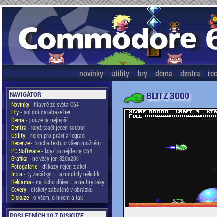
novinky
utility
hry
dema
dentra
re
BLITZ 3000
NAVIGÁTOR
Novinky
- hlavně ze světa C64
Hry
- solidní databáze her
Dema
- pouze ta nejlepší
Dentra
- když stačí jeden soubor
Utility
- nejen pro práci a legraci
Recenze
- trocha textu o všem možném
PC Software
- když to nejde na C64
Grafika
- ne vždy jen 320x200
Fotogalerie
- důkazy nejen z akcí
Intra
- ty začátky! ... a mnohdy několik
Reklama
- na ticho dňies .. a na hry taky
Covery
- diskety zabalené v obrázku
Diskuze
- o všem, o ničem a tak
POSLEDNÍCH 10 Z DISKUZE