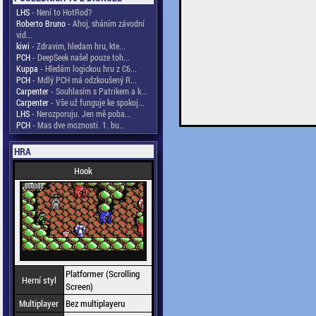
LHS
- Není to HotRod?
Roberto Bruno
- Ahoj, sháním závodní
vid...
kiwi
- Zdravim, hledam hru, kte...
PCH
- DeepSeek našel pouze toh...
Kuppa
- Hledám logickou hru z C6...
PCH
- Mdlý PCH má odzkoušený R...
Carpenter
- Souhlasím s Patrikem a k...
Carpenter
- Vše už funguje ke spokoj...
LHS
- Nerozporuju. Jen mě poba...
PCH
- Mas dve moznosti. 1. bu...
HRA
Hook
Platformer (Scrolling
Herní styl
Screen)
Multiplayer
Bez multiplayeru