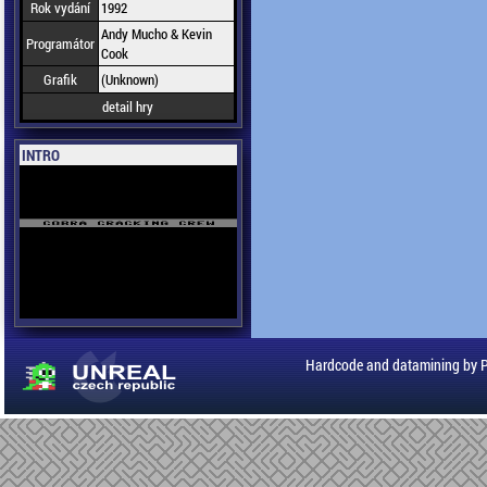
Rok vydání
1992
Andy Mucho & Kevin
Programátor
Cook
Grafik
(Unknown)
detail hry
INTRO
Hardcode and datamining by 