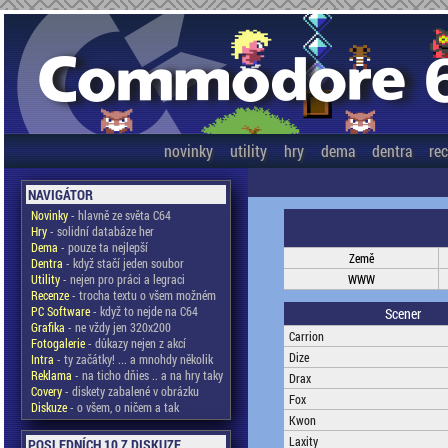
novinky
utility
hry
dema
dentra
re
NAVIGÁTOR
Novinky
- hlavně ze světa C64
Hry
- solidní databáze her
Dema
- pouze ta nejlepší
Země
Dentra
- když stačí jeden soubor
Utility
- nejen pro práci a legraci
WWW
Recenze
- trocha textu o všem možném
PC Software
- když to nejde na C64
Scener
Grafika
- ne vždy jen 320x200
Carrion
Fotogalerie
- důkazy nejen z akcí
Dize
Intra
- ty začátky! ... a mnohdy několik
Reklama
- na ticho dňies .. a na hry taky
Drax
Covery
- diskety zabalené v obrázku
Fox
Diskuze
- o všem, o ničem a tak
Kwon
Laxity
POSLEDNÍCH 10 Z DISKUZE