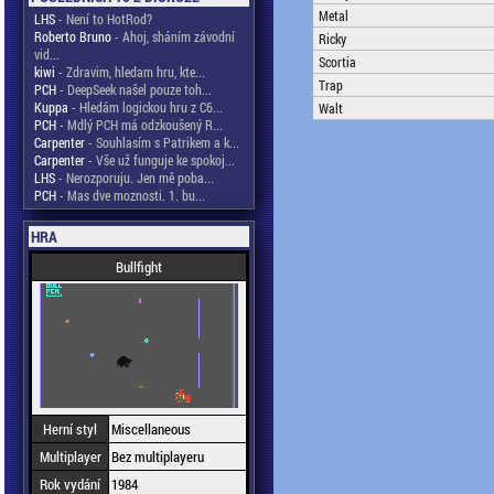
Metal
LHS
- Není to HotRod?
Roberto Bruno
- Ahoj, sháním závodní
Ricky
vid...
Scortia
kiwi
- Zdravim, hledam hru, kte...
Trap
PCH
- DeepSeek našel pouze toh...
Kuppa
- Hledám logickou hru z C6...
Walt
PCH
- Mdlý PCH má odzkoušený R...
Carpenter
- Souhlasím s Patrikem a k...
Carpenter
- Vše už funguje ke spokoj...
LHS
- Nerozporuju. Jen mě poba...
PCH
- Mas dve moznosti. 1. bu...
HRA
Bullfight
Herní styl
Miscellaneous
Multiplayer
Bez multiplayeru
Rok vydání
1984