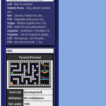
LHS
- Není to HotRod?
Roberto Bruno
- Ahoj, sháním závodní
vid...
kiwi
- Zdravim, hledam hru, kte...
PCH
- DeepSeek našel pouze toh...
Kuppa
- Hledám logickou hru z C6...
PCH
- Mdlý PCH má odzkoušený R...
Carpenter
- Souhlasím s Patrikem a k...
Carpenter
- Vše už funguje ke spokoj...
LHS
- Nerozporuju. Jen mě poba...
PCH
- Mas dve moznosti. 1. bu...
HRA
Pyramid [Preview]
Herní styl
[uncategorized]
Multiplayer
Bez multiplayeru
Rok vydání
1995