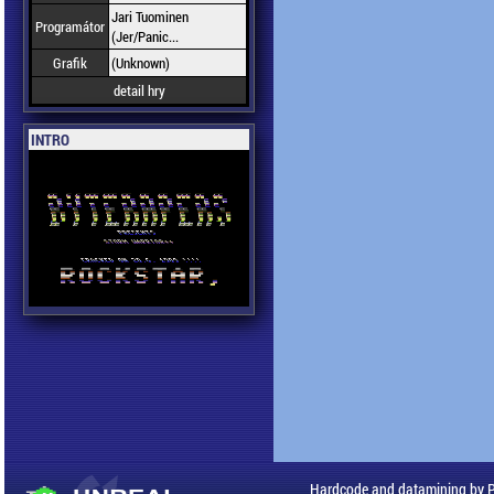
Jari Tuominen
Programátor
(Jer/Panic...
Grafik
(Unknown)
detail hry
INTRO
Hardcode and datamining by 