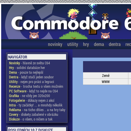
novinky
utility
hry
dema
dentra
re
NAVIGÁTOR
Novinky
- hlavně ze světa C64
Hry
- solidní databáze her
Dema
- pouze ta nejlepší
Země
Dentra
- když stačí jeden soubor
Utility
- nejen pro práci a legraci
WWW
Recenze
- trocha textu o všem možném
PC Software
- když to nejde na C64
Grafika
- ne vždy jen 320x200
Fotogalerie
- důkazy nejen z akcí
Intra
- ty začátky! ... a mnohdy několik
Reklama
- na ticho dňies .. a na hry taky
Covery
- diskety zabalené v obrázku
Diskuze
- o všem, o ničem a tak
POSLEDNÍCH 10 Z DISKUZE