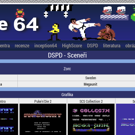
entra
recenze
inception64
HighScore
DSPD
literatura
obrá
DSPD - Sceneři
Zorc
Sweden
na
Megaunit
Grafika
ntro
Puke'n'Die 2
SCS Collection 2
S