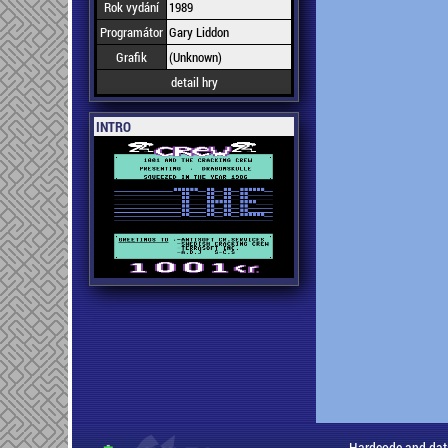
Rok vydání
1989
Programátor
Gary Liddon
Grafik
(Unknown)
detail hry
INTRO
Hardcode and dat