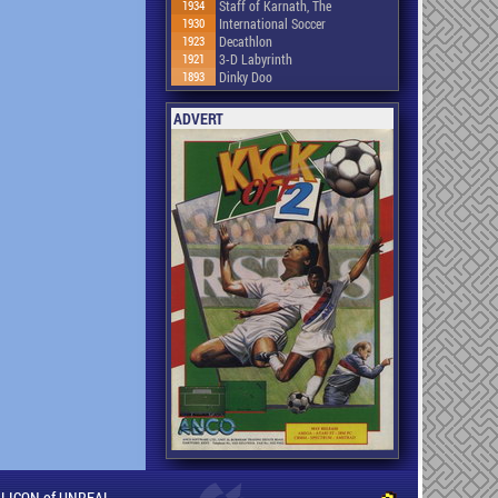
1934
Staff of Karnath, The
1930
International Soccer
1923
Decathlon
1921
3-D Labyrinth
1893
Dinky Doo
ADVERT
ILLICON of UNREAL