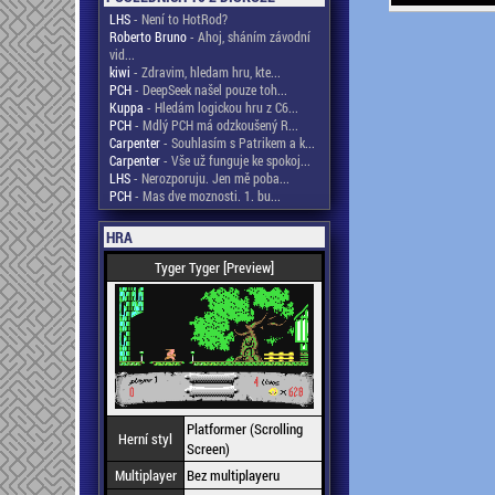
LHS
- Není to HotRod?
Roberto Bruno
- Ahoj, sháním závodní
vid...
kiwi
- Zdravim, hledam hru, kte...
PCH
- DeepSeek našel pouze toh...
Kuppa
- Hledám logickou hru z C6...
PCH
- Mdlý PCH má odzkoušený R...
Carpenter
- Souhlasím s Patrikem a k...
Carpenter
- Vše už funguje ke spokoj...
LHS
- Nerozporuju. Jen mě poba...
PCH
- Mas dve moznosti. 1. bu...
HRA
Tyger Tyger [Preview]
Platformer (Scrolling
Herní styl
Screen)
Multiplayer
Bez multiplayeru