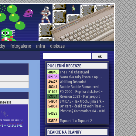
zky
fotogalerie
intra
diskuze
POSLEDNÍ RECENZE
48940
The Final ChessCard
52136
Skoro dva roky života s apli ~
49476
Wolfling Reloaded
48341
Bubble Bobble Remastered
51652
FD-2000 - Replika disketové ~
53324
Revision 2023 - Pártyreport
54904
8MIDAS - Tak trochu jiná ark ~
enseless
54057
GP Cars - česká závodní hra! ~
Přenosný Commodore 64 - uHel
54372
~
53593
Tupouni 1 a Tupouni 2
REAKCE NA ČLÁNKY