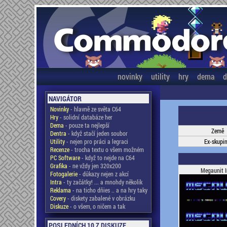
novinky
utility
hry
dema
d
NAVIGÁTOR
Novinky
- hlavně ze světa C64
Hry
- solidní databáze her
Dema
- pouze ta nejlepší
Země
Dentra
- když stačí jeden soubor
Utility
- nejen pro práci a legraci
Ex-skupi
Recenze
- trocha textu o všem možném
PC Software
- když to nejde na C64
Grafika
- ne vždy jen 320x200
Megaunit I
Fotogalerie
- důkazy nejen z akcí
Intra
- ty začátky! ... a mnohdy několik
Reklama
- na ticho dňies .. a na hry taky
Covery
- diskety zabalené v obrázku
Diskuze
- o všem, o ničem a tak
POSLEDNÍCH 10 Z DISKUZE