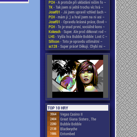
PCH
- A protože při ukládání ničím fo ~
TK
- Tak jsem si ještě trochu víc hrá ~
Josef01
- Já jsem upravil vzhled šach ~
PCH
- mám ji ;) a hral jsem na ni asi ~
Josef01
- Opravdu krásná práce, člově ~
PCH
- To je snad první, sociálně kons ~
Kokesch
- Super. Ale proč děkovat rod ~
LHS
- Vyšla hra Bubble Bobble: Lost C ~
Sillicon
- Toto je opravdu utlimátní ~
sc128
- Super práce! Děkuji. Chybí mi ~
TOP 10 HRY
3564
Vegas Casino II
2404
Great Giana Sisters , The
2280
Bubble Bobble
2138
Blackwyche
1986
Entombed