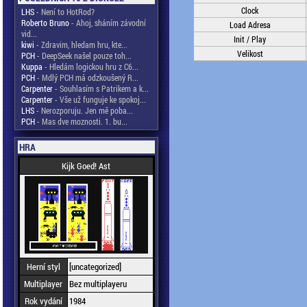
Clock
LHS
- Není to HotRod?
Roberto Bruno
- Ahoj, sháním závodní
Load Adresa
vid...
Init / Play
kiwi
- Zdravim, hledam hru, kte...
Velikost
PCH
- DeepSeek našel pouze toh...
Kuppa
- Hledám logickou hru z C6...
PCH
- Mdlý PCH má odzkoušený R...
Carpenter
- Souhlasím s Patrikem a k...
Carpenter
- Vše už funguje ke spokoj...
LHS
- Nerozporuju. Jen mě poba...
PCH
- Mas dve moznosti. 1. bu...
HRA
Kijk Goed! Ast
Herní styl
[uncategorized]
Multiplayer
Bez multiplayeru
Rok vydání
1984