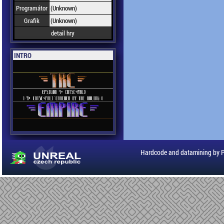
Programátor
(Unknown)
Grafik
(Unknown)
detail hry
INTRO
Hardcode and datamining by 