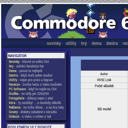
novinky
utility
hry
dema
dentra
re
NAVIGÁTOR
Novinky
- hlavně ze světa C64
Hry
- solidní databáze her
Dema
- pouze ta nejlepší
Autor
Dentra
- když stačí jeden soubor
Utility
- nejen pro práci a legraci
HVSC Link
Recenze
- trocha textu o všem možném
Počet skladeb
PC Software
- když to nejde na C64
Grafika
- ne vždy jen 320x200
Fotogalerie
- důkazy nejen z akcí
Intra
- ty začátky! ... a mnohdy několik
Reklama
- na ticho dňies .. a na hry taky
SID model
Covery
- diskety zabalené v obrázku
Diskuze
- o všem, o ničem a tak
POSLEDNÍCH 10 Z DISKUZE