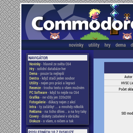
novinky
utility
hry
dema
d
NAVIGÁTOR
Novinky
- hlavně ze světa C64
Hry
- solidní databáze her
Dema
- pouze ta nejlepší
Autor
Dentra
- když stačí jeden soubor
Utility
- nejen pro práci a legraci
HVSC Li
Recenze
- trocha textu o všem možném
Počet skl
PC Software
- když to nejde na C64
Grafika
- ne vždy jen 320x200
Fotogalerie
- důkazy nejen z akcí
Intra
- ty začátky! ... a mnohdy několik
Reklama
- na ticho dňies .. a na hry taky
SID mod
Covery
- diskety zabalené v obrázku
Diskuze
- o všem, o ničem a tak
POSLEDNÍCH 10 Z DISKUZE