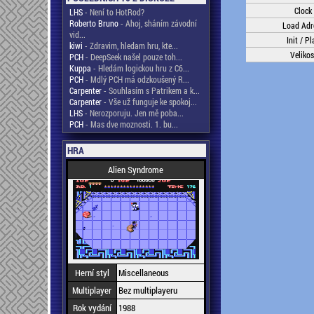
Clock
LHS
- Není to HotRod?
Roberto Bruno
- Ahoj, sháním závodní
Load Adr
vid...
Init / Pl
kiwi
- Zdravim, hledam hru, kte...
Velikos
PCH
- DeepSeek našel pouze toh...
Kuppa
- Hledám logickou hru z C6...
PCH
- Mdlý PCH má odzkoušený R...
Carpenter
- Souhlasím s Patrikem a k...
Carpenter
- Vše už funguje ke spokoj...
LHS
- Nerozporuju. Jen mě poba...
PCH
- Mas dve moznosti. 1. bu...
HRA
Alien Syndrome
Herní styl
Miscellaneous
Multiplayer
Bez multiplayeru
Rok vydání
1988