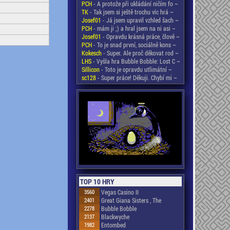
PCH
- A protože při ukládání ničím fo ~
TK
- Tak jsem si ještě trochu víc hrá ~
Josef01
- Já jsem upravil vzhled šach ~
PCH
- mám ji ;) a hral jsem na ni asi ~
Josef01
- Opravdu krásná práce, člově ~
PCH
- To je snad první, sociálně kons ~
Kokesch
- Super. Ale proč děkovat rod ~
LHS
- Vyšla hra Bubble Bobble: Lost C ~
Sillicon
- Toto je opravdu utlimátní ~
sc128
- Super práce! Děkuji. Chybí mi ~
TOP 10 HRY
3560
Vegas Casino II
2401
Great Giana Sisters , The
2278
Bubble Bobble
2137
Blackwyche
1982
Entombed