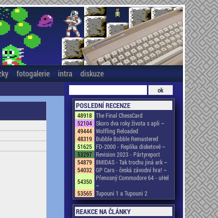
zky
fotogalerie
intra
diskuze
POSLEDNÍ RECENZE
48918
The Final ChessCard
52104
Skoro dva roky života s apli ~
49444
Wolfling Reloaded
48319
Bubble Bobble Remastered
51625
FD-2000 - Replika disketové ~
53297
Revision 2023 - Pártyreport
54879
8MIDAS - Tak trochu jiná ark ~
54032
GP Cars - česká závodní hra! ~
Přenosný Commodore 64 - uHel
54350
~
53565
Tupouni 1 a Tupouni 2
REAKCE NA ČLÁNKY