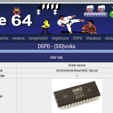
entra
recenze
inception64
HighScore
DSPD
literatura
obrá
DSPD - (SID)ovka
Wild Talk
Torben Hansen
nk
MUSICIANS/M/Metal/Wild_Talk.sid
adeb
1
el