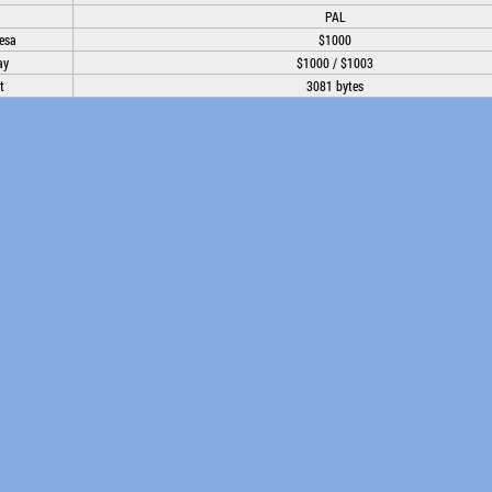
PAL
esa
$1000
ay
$1000 / $1003
t
3081 bytes