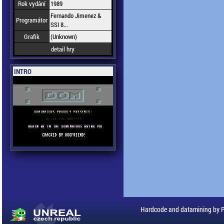
Rok vydání
1989
Fernando Jimenez &
Programátor
SSI 8...
Grafik
(Unknown)
detail hry
INTRO
Hardcode and datamining by 