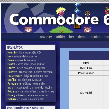
novinky
utility
hry
dema
dentra
re
NAVIGÁTOR
Novinky
- hlavně ze světa C64
Hry
- solidní databáze her
Dema
- pouze ta nejlepší
Autor
Dentra
- když stačí jeden soubor
Utility
- nejen pro práci a legraci
HVSC Link
Recenze
- trocha textu o všem možném
Počet skladeb
PC Software
- když to nejde na C64
Grafika
- ne vždy jen 320x200
Fotogalerie
- důkazy nejen z akcí
Intra
- ty začátky! ... a mnohdy několik
Reklama
- na ticho dňies .. a na hry taky
SID model
Covery
- diskety zabalené v obrázku
Diskuze
- o všem, o ničem a tak
POSLEDNÍCH 10 Z DISKUZE