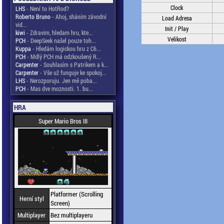
Clock
LHS
- Není to HotRod?
Roberto Bruno
- Ahoj, sháním závodní
Load Adresa
vid...
Init / Play
kiwi
- Zdravim, hledam hru, kte...
Velikost
PCH
- DeepSeek našel pouze toh...
Kuppa
- Hledám logickou hru z C6...
PCH
- Mdlý PCH má odzkoušený R...
Carpenter
- Souhlasím s Patrikem a k...
Carpenter
- Vše už funguje ke spokoj...
LHS
- Nerozporuju. Jen mě poba...
PCH
- Mas dve moznosti. 1. bu...
HRA
Super Mario Bros III
Platformer (Scrolling
Herní styl
Screen)
Multiplayer
Bez multiplayeru