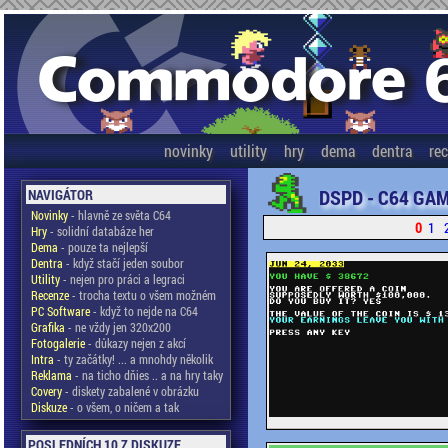
novinky
utility
hry
dema
dentra
re
DSPD - C64 GAM
NAVIGÁTOR
Novinky
- hlavně ze světa C64
0
1
Hry
- solidní databáze her
Dema
- pouze ta nejlepší
Dentra
- když stačí jeden soubor
Utility
- nejen pro práci a legraci
Recenze
- trocha textu o všem možném
PC Software
- když to nejde na C64
Grafika
- ne vždy jen 320x200
Fotogalerie
- důkazy nejen z akcí
Intra
- ty začátky! ... a mnohdy několik
Reklama
- na ticho dňies .. a na hry taky
Covery
- diskety zabalené v obrázku
Diskuze
- o všem, o ničem a tak
POSLEDNÍCH 10 Z DISKUZE