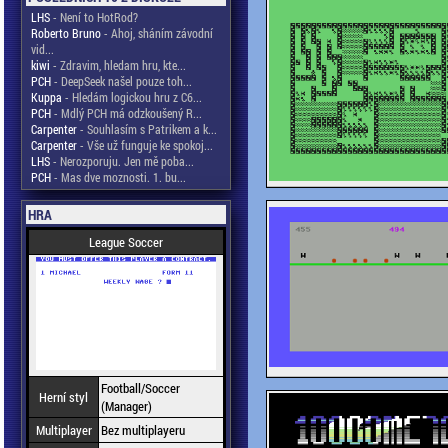
LHS
- Není to HotRod?
Roberto Bruno
- Ahoj, sháním závodní
vid...
kiwi
- Zdravim, hledam hru, kte...
PCH
- DeepSeek našel pouze toh...
Kuppa
- Hledám logickou hru z C6...
PCH
- Mdlý PCH má odzkoušený R...
Carpenter
- Souhlasím s Patrikem a k...
Carpenter
- Vše už funguje ke spokoj...
LHS
- Nerozporuju. Jen mě poba...
PCH
- Mas dve moznosti. 1. bu...
HRA
League Soccer
Football/Soccer
Herní styl
(Manager)
Multiplayer
Bez multiplayeru