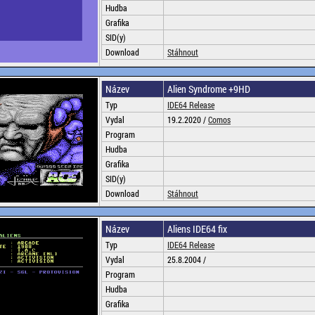
Hudba
Grafika
SID(y)
Download
Stáhnout
Název
Alien Syndrome +9HD
Typ
IDE64 Release
Vydal
19.2.2020 /
Comos
Program
Hudba
Grafika
SID(y)
Download
Stáhnout
Název
Aliens IDE64 fix
Typ
IDE64 Release
Vydal
25.8.2004 /
Program
Hudba
Grafika