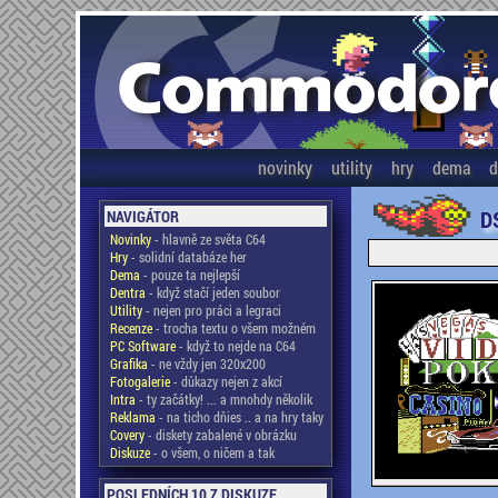
novinky
utility
hry
dema
d
D
NAVIGÁTOR
Novinky
- hlavně ze světa C64
Hry
- solidní databáze her
Dema
- pouze ta nejlepší
Dentra
- když stačí jeden soubor
Utility
- nejen pro práci a legraci
Recenze
- trocha textu o všem možném
PC Software
- když to nejde na C64
Grafika
- ne vždy jen 320x200
Fotogalerie
- důkazy nejen z akcí
Intra
- ty začátky! ... a mnohdy několik
Reklama
- na ticho dňies .. a na hry taky
Covery
- diskety zabalené v obrázku
Diskuze
- o všem, o ničem a tak
POSLEDNÍCH 10 Z DISKUZE