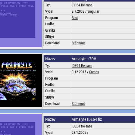
Typ
IDE64 Release
Vydal
8.7.2003 /
Singular
Program
Soci
Hudba
Grafika
SID(y)
Download
Stáhnout
Název
Armalyte +7DH
Typ
IDE64 Release
Vydal
3.12.2015 /
Comos
Program
Hudba
Grafika
SID(y)
Download
Stáhnout
Název
Armalyte IDE64 fix
Typ
IDE64 Release
Vydal
28.1.2005 /