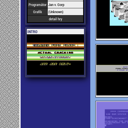
Programátor
Jan v. Gorp
Grafik
(Unknown)
detail hry
INTRO