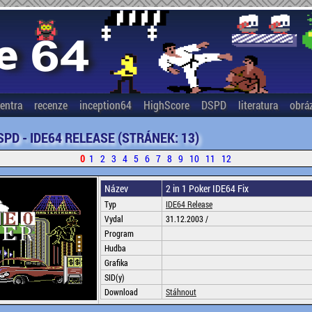
entra
recenze
inception64
HighScore
DSPD
literatura
obrá
SPD - IDE64 RELEASE (STRÁNEK: 13)
0
1
2
3
4
5
6
7
8
9
10
11
12
Název
2 in 1 Poker IDE64 Fix
Typ
IDE64 Release
Vydal
31.12.2003 /
Program
Hudba
Grafika
SID(y)
Download
Stáhnout