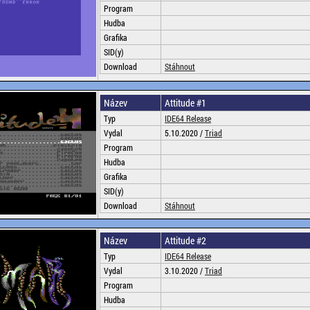
Program
Hudba
Grafika
SID(y)
Download
Stáhnout
Název
Attitude #1
Typ
IDE64 Release
Vydal
5.10.2020 /
Triad
Program
Hudba
Grafika
SID(y)
Download
Stáhnout
Název
Attitude #2
Typ
IDE64 Release
Vydal
3.10.2020 /
Triad
Program
Hudba