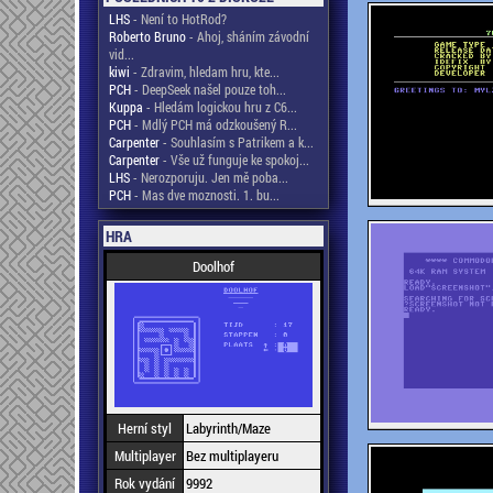
LHS
- Není to HotRod?
Roberto Bruno
- Ahoj, sháním závodní
vid...
kiwi
- Zdravim, hledam hru, kte...
PCH
- DeepSeek našel pouze toh...
Kuppa
- Hledám logickou hru z C6...
PCH
- Mdlý PCH má odzkoušený R...
Carpenter
- Souhlasím s Patrikem a k...
Carpenter
- Vše už funguje ke spokoj...
LHS
- Nerozporuju. Jen mě poba...
PCH
- Mas dve moznosti. 1. bu...
HRA
Doolhof
Herní styl
Labyrinth/Maze
Multiplayer
Bez multiplayeru
Rok vydání
9992