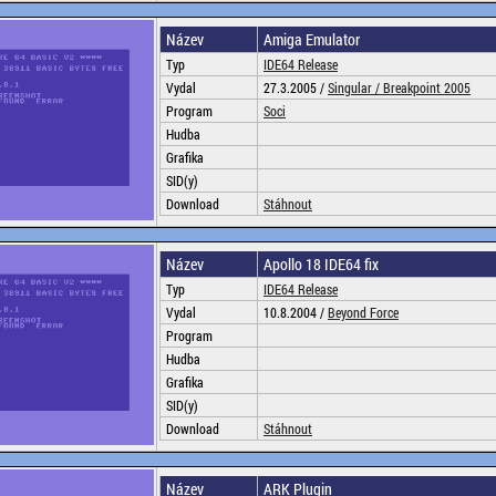
Název
Amiga Emulator
Typ
IDE64 Release
Vydal
27.3.2005 /
Singular /
Breakpoint 2005
Program
Soci
Hudba
Grafika
SID(y)
Download
Stáhnout
Název
Apollo 18 IDE64 fix
Typ
IDE64 Release
Vydal
10.8.2004 /
Beyond Force
Program
Hudba
Grafika
SID(y)
Download
Stáhnout
Název
ARK Plugin