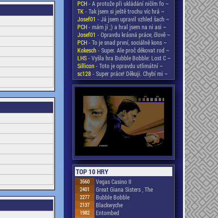
PCH
- A protože při ukládání ničím fo ~
TK
- Tak jsem si ještě trochu víc hrá ~
Josef01
- Já jsem upravil vzhled šach ~
PCH
- mám ji ;) a hral jsem na ni asi ~
Josef01
- Opravdu krásná práce, člově ~
PCH
- To je snad první, sociálně kons ~
Kokesch
- Super. Ale proč děkovat rod ~
LHS
- Vyšla hra Bubble Bobble: Lost C ~
Sillicon
- Toto je opravdu utlimátní ~
sc128
- Super práce! Děkuji. Chybí mi ~
TOP 10 HRY
3560
Vegas Casino II
2401
Great Giana Sisters , The
2277
Bubble Bobble
2137
Blackwyche
1982
Entombed