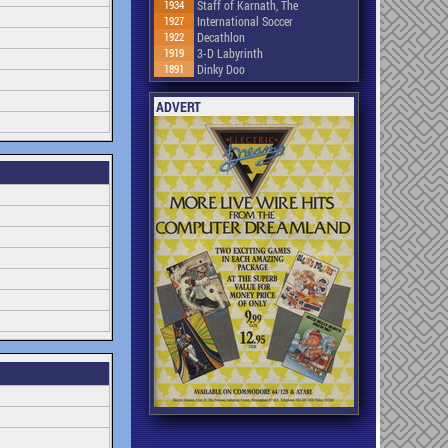
1934
Staff of Karnath, The
1927
International Soccer
1922
Decathlon
1919
3-D Labyrinth
1891
Dinky Doo
ADVERT