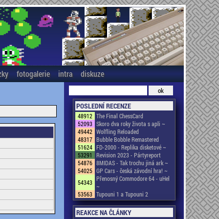
zky
fotogalerie
intra
diskuze
POSLEDNÍ RECENZE
48912
The Final ChessCard
52093
Skoro dva roky života s apli ~
49442
Wolfling Reloaded
48317
Bubble Bobble Remastered
51624
FD-2000 - Replika disketové ~
53291
Revision 2023 - Pártyreport
54876
8MIDAS - Tak trochu jiná ark ~
54025
GP Cars - česká závodní hra! ~
Přenosný Commodore 64 - uHel
54343
~
53563
Tupouni 1 a Tupouni 2
REAKCE NA ČLÁNKY