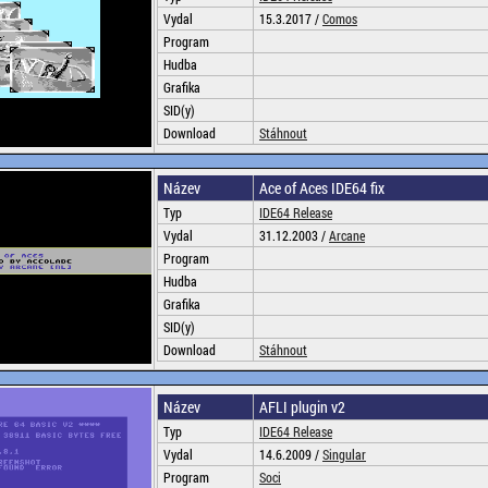
Vydal
15.3.2017 /
Comos
Program
Hudba
Grafika
SID(y)
Download
Stáhnout
Název
Ace of Aces IDE64 fix
Typ
IDE64 Release
Vydal
31.12.2003 /
Arcane
Program
Hudba
Grafika
SID(y)
Download
Stáhnout
Název
AFLI plugin v2
Typ
IDE64 Release
Vydal
14.6.2009 /
Singular
Program
Soci