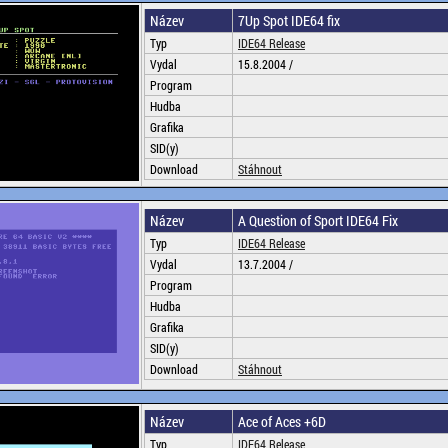
Název
7Up Spot IDE64 fix
Typ
IDE64 Release
Vydal
15.8.2004 /
Program
Hudba
Grafika
SID(y)
Download
Stáhnout
Název
A Question of Sport IDE64 Fix
Typ
IDE64 Release
Vydal
13.7.2004 /
Program
Hudba
Grafika
SID(y)
Download
Stáhnout
Název
Ace of Aces +6D
Typ
IDE64 Release