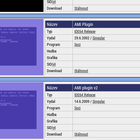
SID(y)
Download
Stáhnout
Název
AMI Plugin
Typ
IDE64 Release
Vydal
29.6.2002 /
Singular
Program
Soci
Hudba
Grafika
SID(y)
Download
Stáhnout
Název
AMI plugin v2
Typ
IDE64 Release
Vydal
14.6.2009 /
Singular
Program
Soci
Hudba
Grafika
SID(y)
Download
Stáhnout