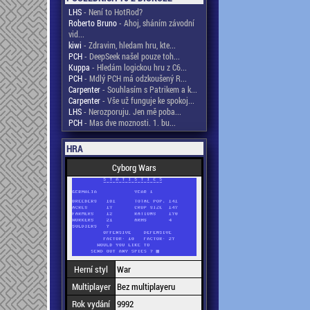
LHS
- Není to HotRod?
Roberto Bruno
- Ahoj, sháním závodní
vid...
kiwi
- Zdravim, hledam hru, kte...
PCH
- DeepSeek našel pouze toh...
Kuppa
- Hledám logickou hru z C6...
PCH
- Mdlý PCH má odzkoušený R...
Carpenter
- Souhlasím s Patrikem a k...
Carpenter
- Vše už funguje ke spokoj...
LHS
- Nerozporuju. Jen mě poba...
PCH
- Mas dve moznosti. 1. bu...
HRA
Cyborg Wars
Herní styl
War
Multiplayer
Bez multiplayeru
Rok vydání
9992