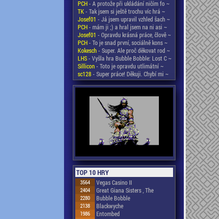
PCH
- A protože při ukládání ničím fo ~
TK
- Tak jsem si ještě trochu víc hrá ~
Josef01
- Já jsem upravil vzhled šach ~
PCH
- mám ji ;) a hral jsem na ni asi ~
Josef01
- Opravdu krásná práce, člově ~
PCH
- To je snad první, sociálně kons ~
Kokesch
- Super. Ale proč děkovat rod ~
LHS
- Vyšla hra Bubble Bobble: Lost C ~
Sillicon
- Toto je opravdu utlimátní ~
sc128
- Super práce! Děkuji. Chybí mi ~
TOP 10 HRY
3564
Vegas Casino II
2404
Great Giana Sisters , The
2280
Bubble Bobble
2138
Blackwyche
1986
Entombed