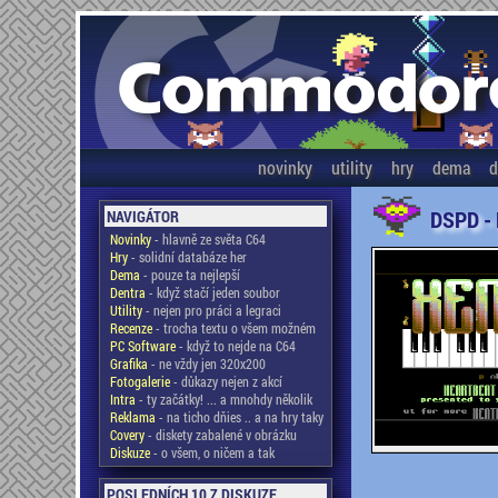
novinky
utility
hry
dema
d
DSPD -
NAVIGÁTOR
Novinky
- hlavně ze světa C64
Hry
- solidní databáze her
Dema
- pouze ta nejlepší
Dentra
- když stačí jeden soubor
Utility
- nejen pro práci a legraci
Recenze
- trocha textu o všem možném
PC Software
- když to nejde na C64
Grafika
- ne vždy jen 320x200
Fotogalerie
- důkazy nejen z akcí
Intra
- ty začátky! ... a mnohdy několik
Reklama
- na ticho dňies .. a na hry taky
Covery
- diskety zabalené v obrázku
Diskuze
- o všem, o ničem a tak
POSLEDNÍCH 10 Z DISKUZE