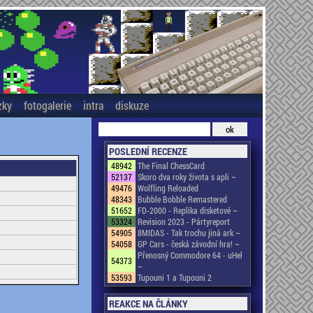
zky
fotogalerie
intra
diskuze
POSLEDNÍ RECENZE
48942
The Final ChessCard
52137
Skoro dva roky života s apli ~
49476
Wolfling Reloaded
48343
Bubble Bobble Remastered
51652
FD-2000 - Replika disketové ~
53324
Revision 2023 - Pártyreport
54905
8MIDAS - Tak trochu jiná ark ~
54058
GP Cars - česká závodní hra! ~
Přenosný Commodore 64 - uHel
54373
~
53593
Tupouni 1 a Tupouni 2
REAKCE NA ČLÁNKY