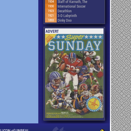
1934
Staff of Karnath, The
1930
International Soccer
1923
Decathlon
1921
3-D Labyrinth
1893
Dinky Doo
ADVERT
ILLICON of UNREAL