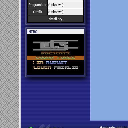
Programátor
(Unknown)
Grafik
(Unknown)
detail hry
INTRO
Hardcode and dat