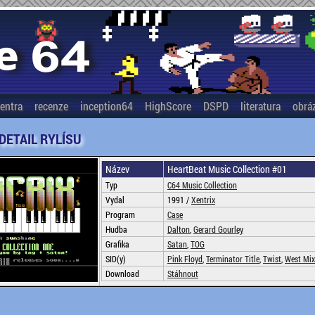
entra
recenze
inception64
HighScore
DSPD
literatura
obrá
 DETAIL RYLÍSU
Název
HeartBeat Music Collection #01
Typ
C64 Music Collection
Vydal
1991 /
Xentrix
Program
Case
Hudba
Dalton
,
Gerard Gourley
Grafika
Satan
,
TOG
SID(y)
Pink Floyd
,
Terminator Title
,
Twist
,
West Mix
Download
Stáhnout