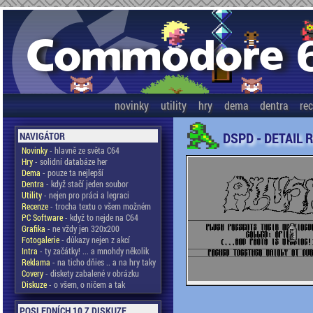
novinky
utility
hry
dema
dentra
re
DSPD - DETAIL 
NAVIGÁTOR
Novinky
- hlavně ze světa C64
Hry
- solidní databáze her
Dema
- pouze ta nejlepší
Dentra
- když stačí jeden soubor
Utility
- nejen pro práci a legraci
Recenze
- trocha textu o všem možném
PC Software
- když to nejde na C64
Grafika
- ne vždy jen 320x200
Fotogalerie
- důkazy nejen z akcí
Intra
- ty začátky! ... a mnohdy několik
Reklama
- na ticho dňies .. a na hry taky
Covery
- diskety zabalené v obrázku
Diskuze
- o všem, o ničem a tak
POSLEDNÍCH 10 Z DISKUZE