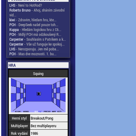
LHS
- Není to HotRod?
Roberto Bruno
- Ahoj, sháním závodní
vid...
kiwi
- Zdravim, hledam hru, kte...
PCH
- DeepSeek našel pouze toh...
Kuppa
- Hledám logickou hru z C6...
PCH
- Mdlý PCH má odzkoušený R...
Carpenter
- Souhlasím s Patrikem a k...
Carpenter
- Vše už funguje ke spokoj...
LHS
- Nerozporuju. Jen mě poba...
PCH
- Mas dve moznosti. 1. bu...
HRA
Squing
Herní styl
Breakout/Pong
Multiplayer
Bez multiplayeru
Rok vydání
1986