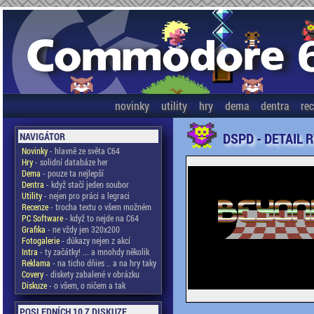
novinky
utility
hry
dema
dentra
re
DSPD - DETAIL 
NAVIGÁTOR
Novinky
- hlavně ze světa C64
Hry
- solidní databáze her
Dema
- pouze ta nejlepší
Dentra
- když stačí jeden soubor
Utility
- nejen pro práci a legraci
Recenze
- trocha textu o všem možném
PC Software
- když to nejde na C64
Grafika
- ne vždy jen 320x200
Fotogalerie
- důkazy nejen z akcí
Intra
- ty začátky! ... a mnohdy několik
Reklama
- na ticho dňies .. a na hry taky
Covery
- diskety zabalené v obrázku
Diskuze
- o všem, o ničem a tak
POSLEDNÍCH 10 Z DISKUZE