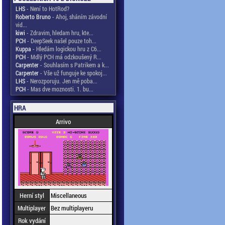
LHS
- Není to HotRod?
Roberto Bruno
- Ahoj, sháním závodní
vid...
kiwi
- Zdravim, hledam hru, kte...
PCH
- DeepSeek našel pouze toh...
Kuppa
- Hledám logickou hru z C6...
PCH
- Mdlý PCH má odzkoušený R...
Carpenter
- Souhlasím s Patrikem a k...
Carpenter
- Vše už funguje ke spokoj...
LHS
- Nerozporuju. Jen mě poba...
PCH
- Mas dve moznosti. 1. bu...
HRA
Arrivo
Herní styl
Miscellaneous
Multiplayer
Bez multiplayeru
Rok vydání