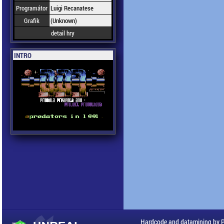
Programátor
Luigi Recanatese
Grafik
(Unknown)
detail hry
INTRO
Hardcode and datamining by 