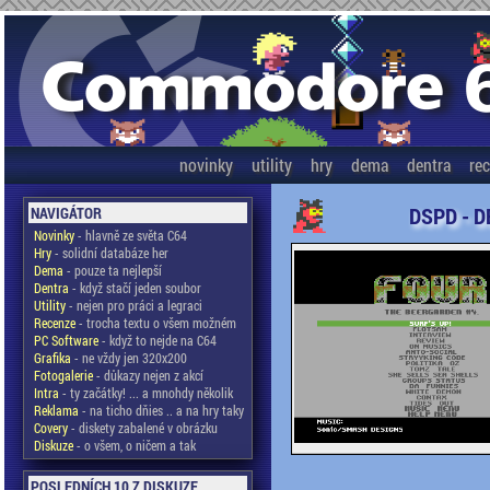
novinky
utility
hry
dema
dentra
re
DSPD - D
NAVIGÁTOR
Novinky
- hlavně ze světa C64
Hry
- solidní databáze her
Dema
- pouze ta nejlepší
Dentra
- když stačí jeden soubor
Utility
- nejen pro práci a legraci
Recenze
- trocha textu o všem možném
PC Software
- když to nejde na C64
Grafika
- ne vždy jen 320x200
Fotogalerie
- důkazy nejen z akcí
Intra
- ty začátky! ... a mnohdy několik
Reklama
- na ticho dňies .. a na hry taky
Covery
- diskety zabalené v obrázku
Diskuze
- o všem, o ničem a tak
POSLEDNÍCH 10 Z DISKUZE