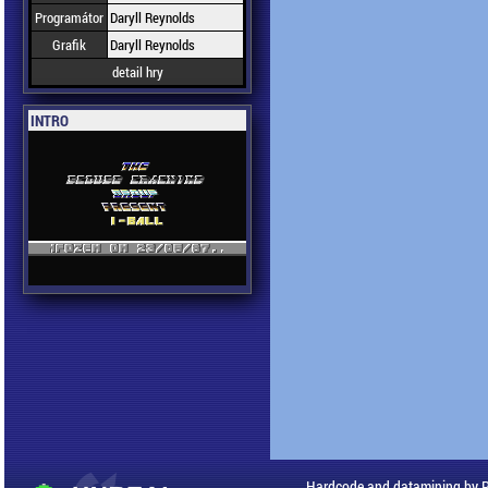
Programátor
Daryll Reynolds
Grafik
Daryll Reynolds
detail hry
INTRO
Hardcode and datamining by 