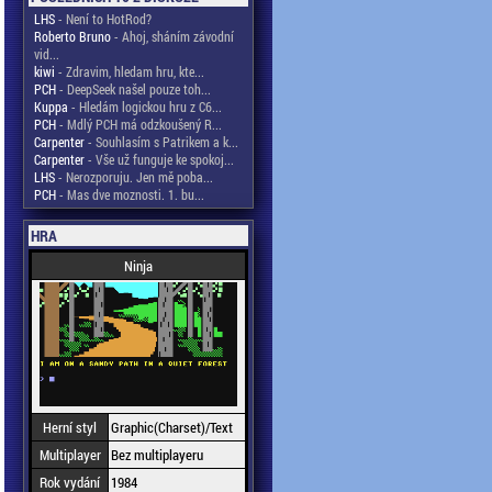
LHS
- Není to HotRod?
Roberto Bruno
- Ahoj, sháním závodní
vid...
kiwi
- Zdravim, hledam hru, kte...
PCH
- DeepSeek našel pouze toh...
Kuppa
- Hledám logickou hru z C6...
PCH
- Mdlý PCH má odzkoušený R...
Carpenter
- Souhlasím s Patrikem a k...
Carpenter
- Vše už funguje ke spokoj...
LHS
- Nerozporuju. Jen mě poba...
PCH
- Mas dve moznosti. 1. bu...
HRA
Ninja
Herní styl
Graphic(Charset)/Text
Multiplayer
Bez multiplayeru
Rok vydání
1984