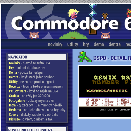
novinky
utility
hry
dema
dentra
re
DSPD - DETAIL 
NAVIGÁTOR
Novinky
- hlavně ze světa C64
Hry
- solidní databáze her
Dema
- pouze ta nejlepší
Dentra
- když stačí jeden soubor
Utility
- nejen pro práci a legraci
Recenze
- trocha textu o všem možném
PC Software
- když to nejde na C64
Grafika
- ne vždy jen 320x200
Fotogalerie
- důkazy nejen z akcí
Intra
- ty začátky! ... a mnohdy několik
Reklama
- na ticho dňies .. a na hry taky
Covery
- diskety zabalené v obrázku
Diskuze
- o všem, o ničem a tak
POSLEDNÍCH 10 Z DISKUZE