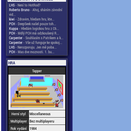
LHS
- Není to HotRod?
Roberto Bruno
- Ahoj, sháním závodní
vid...
kiwi
- Zdravim, hledam hru, kte...
PCH
- DeepSeek našel pouze toh...
Kuppa
- Hledám logickou hru z C6...
PCH
- Mdlý PCH má odzkoušený R...
Carpenter
- Souhlasím s Patrikem a k...
Carpenter
- Vše už funguje ke spokoj...
LHS
- Nerozporuju. Jen mě poba...
PCH
- Mas dve moznosti. 1. bu...
HRA
Tapper
Herní styl
Miscellaneous
Multiplayer
Bez multiplayeru
Rok vydání
1984