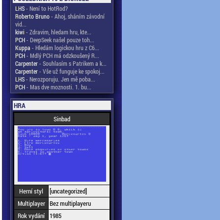
LHS
- Není to HotRod?
Roberto Bruno
- Ahoj, sháním závodní
vid...
kiwi
- Zdravim, hledam hru, kte...
PCH
- DeepSeek našel pouze toh...
Kuppa
- Hledám logickou hru z C6...
PCH
- Mdlý PCH má odzkoušený R...
Carpenter
- Souhlasím s Patrikem a k...
Carpenter
- Vše už funguje ke spokoj...
LHS
- Nerozporuju. Jen mě poba...
PCH
- Mas dve moznosti. 1. bu...
HRA
Sinbad
Herní styl
[uncategorized]
Multiplayer
Bez multiplayeru
Rok vydání
1985