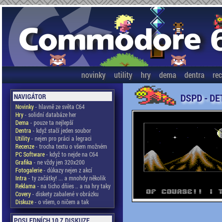
novinky
utility
hry
dema
dentra
re
DSPD - DE
NAVIGÁTOR
Novinky
- hlavně ze světa C64
Hry
- solidní databáze her
Dema
- pouze ta nejlepší
Dentra
- když stačí jeden soubor
Utility
- nejen pro práci a legraci
Recenze
- trocha textu o všem možném
PC Software
- když to nejde na C64
Grafika
- ne vždy jen 320x200
Fotogalerie
- důkazy nejen z akcí
Intra
- ty začátky! ... a mnohdy několik
Reklama
- na ticho dňies .. a na hry taky
Covery
- diskety zabalené v obrázku
Diskuze
- o všem, o ničem a tak
POSLEDNÍCH 10 Z DISKUZE