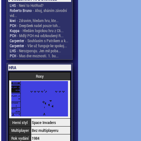
LHS
- Není to HotRod?
Roberto Bruno
- Ahoj, sháním závodní
vid...
kiwi
- Zdravim, hledam hru, kte...
PCH
- DeepSeek našel pouze toh...
Kuppa
- Hledám logickou hru z C6...
PCH
- Mdlý PCH má odzkoušený R...
Carpenter
- Souhlasím s Patrikem a k...
Carpenter
- Vše už funguje ke spokoj...
LHS
- Nerozporuju. Jen mě poba...
PCH
- Mas dve moznosti. 1. bu...
HRA
Roxy
Herní styl
Space Invaders
Multiplayer
Bez multiplayeru
Rok vydání
1984