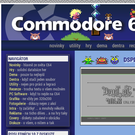
novinky
utility
hry
dema
dentra
re
DSPD
NAVIGÁTOR
Novinky
- hlavně ze světa C64
Hry
- solidní databáze her
Dema
- pouze ta nejlepší
Dentra
- když stačí jeden soubor
Utility
- nejen pro práci a legraci
Recenze
- trocha textu o všem možném
PC Software
- když to nejde na C64
Grafika
- ne vždy jen 320x200
Fotogalerie
- důkazy nejen z akcí
Intra
- ty začátky! ... a mnohdy několik
Reklama
- na ticho dňies .. a na hry taky
Covery
- diskety zabalené v obrázku
Diskuze
- o všem, o ničem a tak
POSLEDNÍCH 10 Z DISKUZE